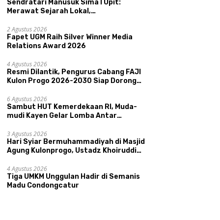
Sendratari Manusuk Sima I Upit:
Merawat Sejarah Lokal,
Memperkenalkan Potensi Budaya,
Pariwisata, dan Ekologi Klaten
2 Agustus 2026
Fapet UGM Raih Silver Winner Media
Relations Award 2026
4 Agustus 2026
Resmi Dilantik, Pengurus Cabang FAJI
Kulon Progo 2026-2030 Siap Dorong
Prestasi dan Sektor Sport Tourism
Sungai Progo
6 Agustus 2026
Sambut HUT Kemerdekaan RI, Muda-
mudi Kayen Gelar Lomba Antar
Kelompok Ronda
3 Agustus 2026
Hari Syiar Bermuhammadiyah di Masjid
Agung Kulonprogo, Ustadz Khoiruddin
Bashori: Faktor Utama Keluarga
Sakinah Adalah Agama
4 Agustus 2026
Tiga UMKM Unggulan Hadir di Semanis
Madu Condongcatur