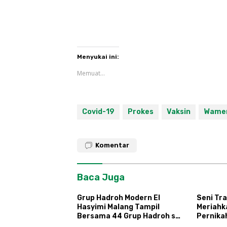
Menyukai ini:
Memuat...
Covid-19
Prokes
Vaksin
Wame
Komentar
Baca Juga
Grup Hadroh Modern El
Seni Tra
Hasyimi Malang Tampil
Meriahk
Bersama 44 Grup Hadroh se-
Pernika
Condongcatur