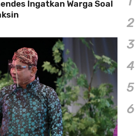
1
endes Ingatkan Warga Soal
aksin
2
3
4
5
6