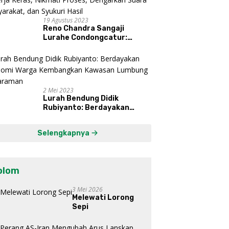
19 Agustus 2023
Reno Chandra Sangaji
Lurahe Condongcatur:
Bekerja Keras, Nikmati
Proses, Dengarkan Suara
Masyarakat, dan Syukuri
Hasil
2 Mei 2023
Lurah Bendung Didik
Rubiyanto: Berdayakan
Ekonomi Warga Kembangkan
Kawasan Lumbung
Selengkapnya
Mataraman
olom
3 Mei 2026
Melewati Lorong
Sepi