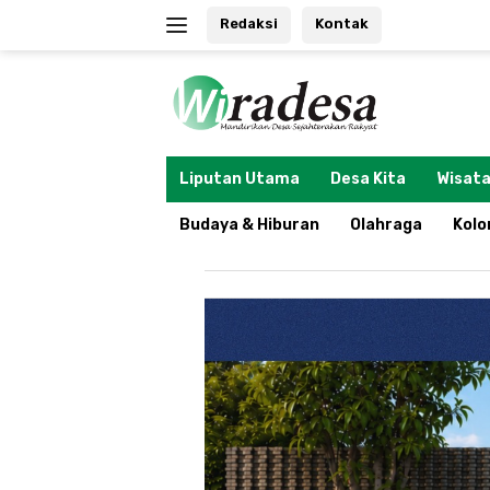
Langsung
Redaksi
Kontak
ke
konten
tutup
Liputan Utama
Desa Kita
Wisata
Budaya & Hiburan
Olahraga
Kol