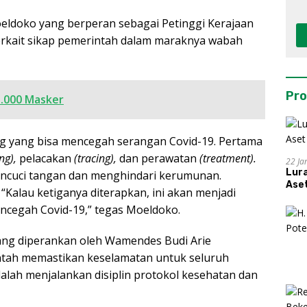
ldoko yang berperan sebagai Petinggi Kerajaan
kait sikap pemerintah dalam maraknya wabah
Pro
5.000 Masker
ng yang bisa mencegah serangan Covid-19. Pertama
ng),
pelacakan
(tracing),
dan perawatan
(treatment).
22 Ja
Lur
ncuci tangan dan menghindari kerumunan.
Aset
 “Kalau ketiganya diterapkan, ini akan menjadi
cegah Covid-19,” tegas Moeldoko.
yang diperankan oleh Wamendes Budi Arie
tah memastikan keselamatan untuk seluruh
lah menjalankan disiplin protokol kesehatan dan