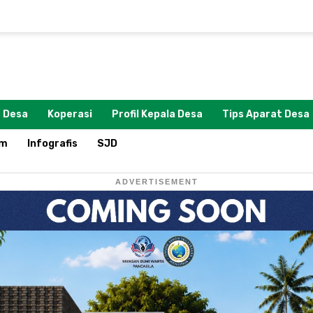
 Desa
Koperasi
Profil Kepala Desa
Tips Aparat Desa
om
Infografis
SJD
ADVERTISEMENT