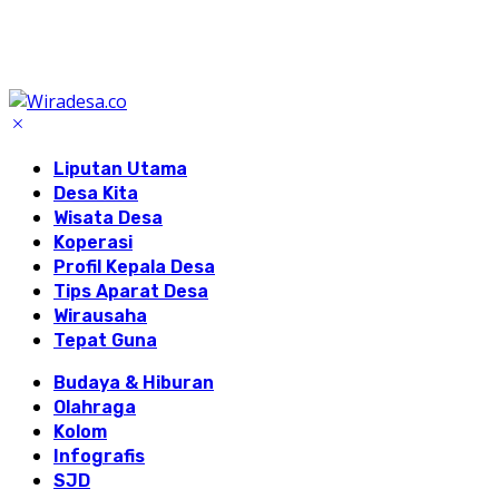
Liputan Utama
Desa Kita
Wisata Desa
Koperasi
Profil Kepala Desa
Tips Aparat Desa
Wirausaha
Tepat Guna
Budaya & Hiburan
Olahraga
Kolom
Infografis
SJD