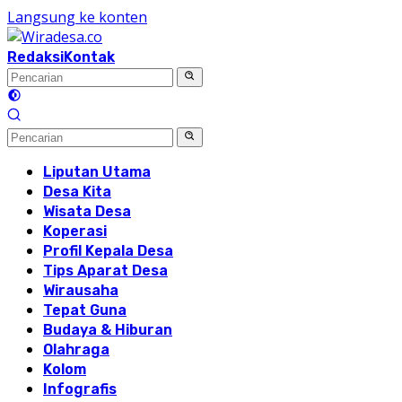
Langsung ke konten
Redaksi
Kontak
Liputan Utama
Desa Kita
Wisata Desa
Koperasi
Profil Kepala Desa
Tips Aparat Desa
Wirausaha
Tepat Guna
Budaya & Hiburan
Olahraga
Kolom
Infografis