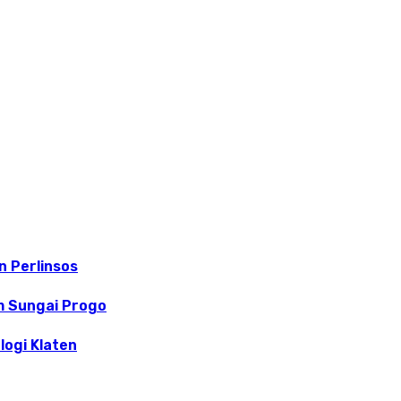
 Perlinsos
m Sungai Progo
logi Klaten