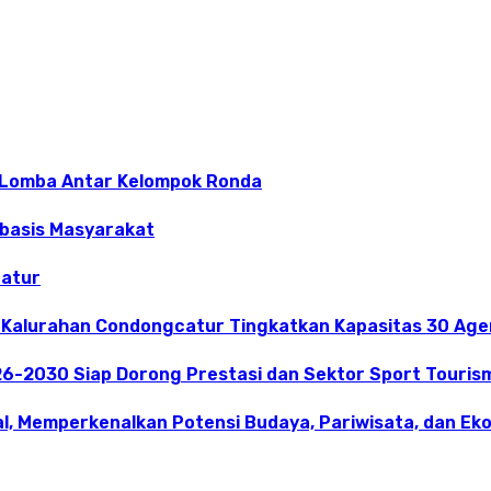
 Lomba Antar Kelompok Ronda
rbasis Masyarakat
catur
 Kalurahan Condongcatur Tingkatkan Kapasitas 30 Agen
26-2030 Siap Dorong Prestasi dan Sektor Sport Touris
l, Memperkenalkan Potensi Budaya, Pariwisata, dan Eko