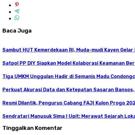
Baca Juga
Sambut HUT Kemerdekaan RI, Muda-mudi Kayen Gelar
Satpol PP DIY Siapkan Model Kolaborasi Keamanan Be
Tiga UMKM Unggulan Hadir di Semanis Madu Condong
Perkuat Akurasi Data dan Ketepatan Sasaran Bansos,
Resmi Dilantik, Pengurus Cabang FAJI Kulon Progo 20
Sendratari Manusuk Sima I Upit: Merawat Sejarah Loka
Tinggalkan Komentar