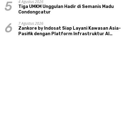
4 Agustus 2026
5
Tiga UMKM Unggulan Hadir di Semanis Madu
Condongcatur
7 Agustus 2026
6
Zankore by Indosat Siap Layani Kawasan Asia-
Pasifik dengan Platform Infrastruktur AI
Terintegerasi