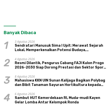
Banyak Dibaca
3 Agustus 2026
1
Sendratari Manusuk Sima I Upit: Merawat Sejarah
Lokal, Memperkenalkan Potensi Budaya,
Pariwisata, dan Ekologi Klaten
4 Agustus 2026
2
Resmi Dilantik, Pengurus Cabang FAJI Kulon Progo
2026-2030 Siap Dorong Prestasi dan Sektor Sport
Tourism Sungai Progo
8 Agustus 2026
3
Mahasiswa KKN UIN Sunan Kalijaga Bagikan Polybag
dan Bibit Tanaman Sayuran Hortikultura kepada
Warga Ngipikrejo 1
6 Agustus 2026
4
Sambut HUT Kemerdekaan RI, Muda-mudi Kayen
Gelar Lomba Antar Kelompok Ronda