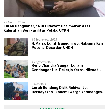
22 Januari 2026
Lurah Bangunharjo Nur Hidayat: Optimalkan Aset
Kalurahan Beri Fasilitas Pelaku UMKM
16 September 2025
H. Parja, Lurah Bangunjiwo: Maksimalkan
Potensi Desa dan UMKM
19 Agustus 2023
Reno Chandra Sangaji Lurahe
Condongcatur: Bekerja Keras, Nikmati
Proses, Dengarkan Suara Masyarakat,
dan Syukuri Hasil
2 Mei 2023
Lurah Bendung Didik Rubiyanto:
Berdayakan Ekonomi Warga Kembangkan
Kawasan Lumbung Mataraman