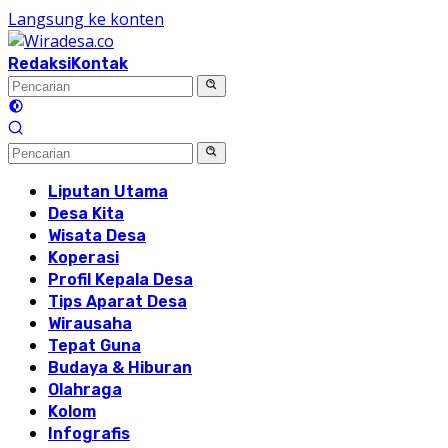
Langsung ke konten
Redaksi
Kontak
Liputan Utama
Desa Kita
Wisata Desa
Koperasi
Profil Kepala Desa
Tips Aparat Desa
Wirausaha
Tepat Guna
Budaya & Hiburan
Olahraga
Kolom
Infografis