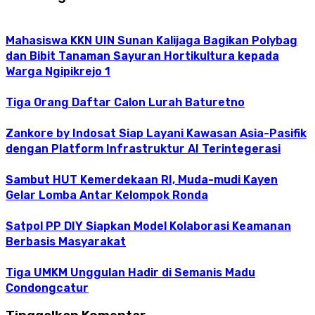
Mahasiswa KKN UIN Sunan Kalijaga Bagikan Polybag
dan Bibit Tanaman Sayuran Hortikultura kepada
Warga Ngipikrejo 1
Tiga Orang Daftar Calon Lurah Baturetno
Zankore by Indosat Siap Layani Kawasan Asia-Pasifik
dengan Platform Infrastruktur AI Terintegerasi
Sambut HUT Kemerdekaan RI, Muda-mudi Kayen
Gelar Lomba Antar Kelompok Ronda
Satpol PP DIY Siapkan Model Kolaborasi Keamanan
Berbasis Masyarakat
Tiga UMKM Unggulan Hadir di Semanis Madu
Condongcatur