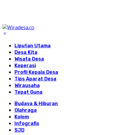
Liputan Utama
Desa Kita
Wisata Desa
Koperasi
Profil Kepala Desa
Tips Aparat Desa
Wirausaha
Tepat Guna
Budaya & Hiburan
Olahraga
Kolom
Infografis
SJD