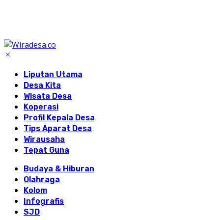
Liputan Utama
Desa Kita
Wisata Desa
Koperasi
Profil Kepala Desa
Tips Aparat Desa
Wirausaha
Tepat Guna
Budaya & Hiburan
Olahraga
Kolom
Infografis
SJD