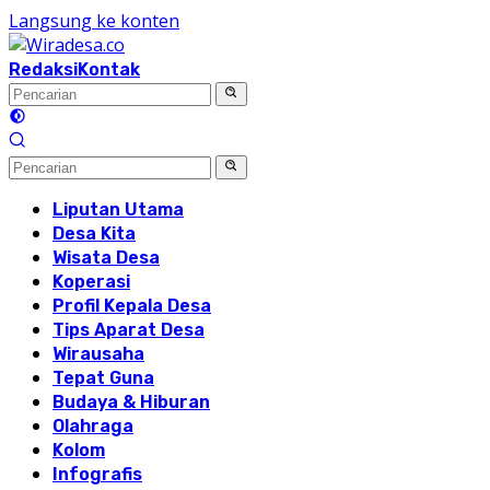
Langsung ke konten
Redaksi
Kontak
Liputan Utama
Desa Kita
Wisata Desa
Koperasi
Profil Kepala Desa
Tips Aparat Desa
Wirausaha
Tepat Guna
Budaya & Hiburan
Olahraga
Kolom
Infografis