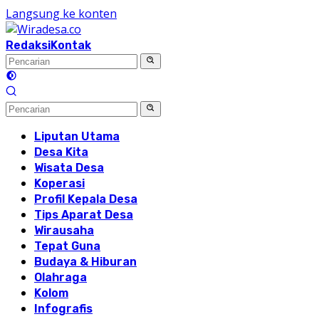
Langsung ke konten
Redaksi
Kontak
Liputan Utama
Desa Kita
Wisata Desa
Koperasi
Profil Kepala Desa
Tips Aparat Desa
Wirausaha
Tepat Guna
Budaya & Hiburan
Olahraga
Kolom
Infografis