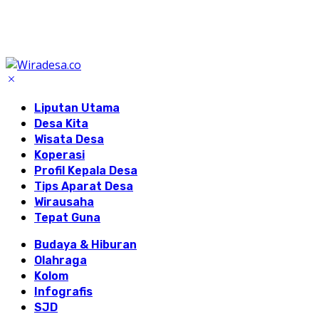
Liputan Utama
Desa Kita
Wisata Desa
Koperasi
Profil Kepala Desa
Tips Aparat Desa
Wirausaha
Tepat Guna
Budaya & Hiburan
Olahraga
Kolom
Infografis
SJD