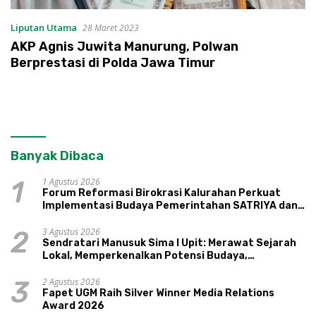
Liputan Utama
28 Maret 2023
AKP Agnis Juwita Manurung, Polwan
Berprestasi di Polda Jawa Timur
Banyak Dibaca
1 Agustus 2026
1
Forum Reformasi Birokrasi Kalurahan Perkuat
Implementasi Budaya Pemerintahan SATRIYA dan
Nilai Kepamongan DIY
3 Agustus 2026
2
Sendratari Manusuk Sima I Upit: Merawat Sejarah
Lokal, Memperkenalkan Potensi Budaya,
Pariwisata, dan Ekologi Klaten
2 Agustus 2026
3
Fapet UGM Raih Silver Winner Media Relations
Award 2026