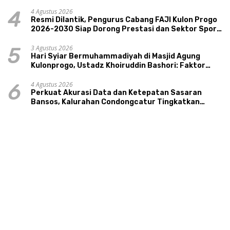
4 Agustus 2026
4
Resmi Dilantik, Pengurus Cabang FAJI Kulon Progo
2026-2030 Siap Dorong Prestasi dan Sektor Sport
Tourism Sungai Progo
3 Agustus 2026
5
Hari Syiar Bermuhammadiyah di Masjid Agung
Kulonprogo, Ustadz Khoiruddin Bashori: Faktor
Utama Keluarga Sakinah Adalah Agama
4 Agustus 2026
6
Perkuat Akurasi Data dan Ketepatan Sasaran
Bansos, Kalurahan Condongcatur Tingkatkan
Kapasitas 30 Agen Perlinsos