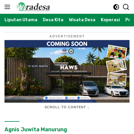
Langsung
ke
konten
Liputan Utama
Desa Kita
Wisata Desa
Koperasi
Prof
ADVERTISEMENT
SCROLL TO CONTENT ↓
Agnis Juwita Manurung