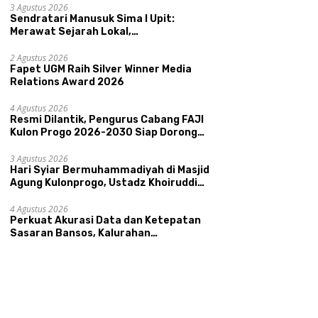
Kepamongan DIY
3 Agustus 2026
Sendratari Manusuk Sima I Upit:
Merawat Sejarah Lokal,
Memperkenalkan Potensi Budaya,
Pariwisata, dan Ekologi Klaten
2 Agustus 2026
Fapet UGM Raih Silver Winner Media
Relations Award 2026
4 Agustus 2026
Resmi Dilantik, Pengurus Cabang FAJI
Kulon Progo 2026-2030 Siap Dorong
Prestasi dan Sektor Sport Tourism
Sungai Progo
3 Agustus 2026
Hari Syiar Bermuhammadiyah di Masjid
Agung Kulonprogo, Ustadz Khoiruddin
Bashori: Faktor Utama Keluarga
Sakinah Adalah Agama
4 Agustus 2026
Perkuat Akurasi Data dan Ketepatan
Sasaran Bansos, Kalurahan
Condongcatur Tingkatkan Kapasitas
30 Agen Perlinsos