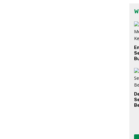
W
E
Se
Bu
D
S
Be