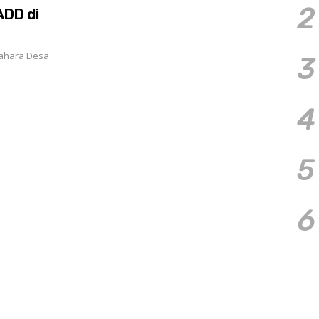
2
ADD di
dahara Desa
3
4
5
6