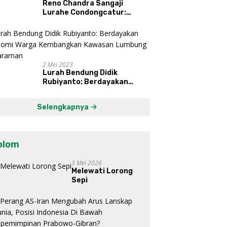
Reno Chandra Sangaji
Lurahe Condongcatur:
Bekerja Keras, Nikmati
Proses, Dengarkan Suara
Masyarakat, dan Syukuri
Hasil
2 Mei 2023
Lurah Bendung Didik
Rubiyanto: Berdayakan
Ekonomi Warga Kembangkan
Kawasan Lumbung
Selengkapnya
Mataraman
olom
3 Mei 2026
Melewati Lorong
Sepi