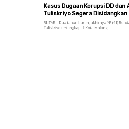
Kasus Dugaan Korupsi DD dan 
Tuliskriyo Segera Disidangkan
BLITAR – Dua tahun buron, akhirnya YE (41) Ben
Tuliskriyo tertangkap di Kota Malang….