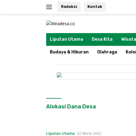
Langsung
Redaksi
Kontak
ke
konten
tutup
Liputan Utama
Desa Kita
Wisata
Budaya & Hiburan
Olahraga
Kol
Alokasi Dana Desa
Liputan Utama
22 Maret 2022