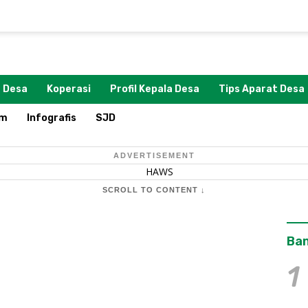
 Desa
Koperasi
Profil Kepala Desa
Tips Aparat Desa
om
Infografis
SJD
ADVERTISEMENT
SCROLL TO CONTENT ↓
Ban
1