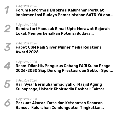
1 Agustus 2026
1
Forum Reformasi Birokrasi Kalurahan Perkuat
Implementasi Budaya Pemerintahan SATRIYA dan
Nilai Kepamongan DIY
3 Agustus 2026
2
Sendratari Manusuk Sima I Upit: Merawat Sejarah
Lokal, Memperkenalkan Potensi Budaya,
Pariwisata, dan Ekologi Klaten
2 Agustus 2026
3
Fapet UGM Raih Silver Winner Media Relations
Award 2026
4 Agustus 2026
4
Resmi Dilantik, Pengurus Cabang FAJI Kulon Progo
2026-2030 Siap Dorong Prestasi dan Sektor Sport
Tourism Sungai Progo
3 Agustus 2026
5
Hari Syiar Bermuhammadiyah di Masjid Agung
Kulonprogo, Ustadz Khoiruddin Bashori: Faktor
Utama Keluarga Sakinah Adalah Agama
4 Agustus 2026
6
Perkuat Akurasi Data dan Ketepatan Sasaran
Bansos, Kalurahan Condongcatur Tingkatkan
Kapasitas 30 Agen Perlinsos