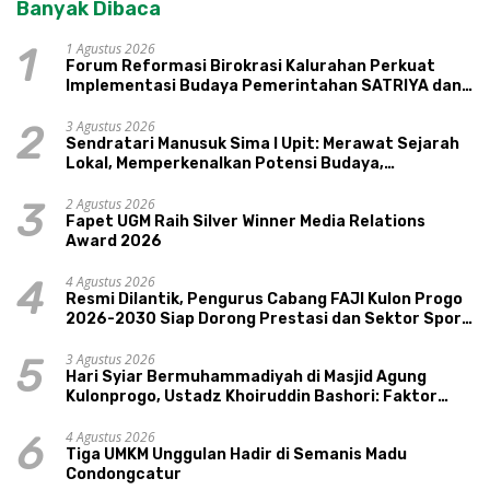
Banyak Dibaca
1 Agustus 2026
1
Forum Reformasi Birokrasi Kalurahan Perkuat
Implementasi Budaya Pemerintahan SATRIYA dan
Nilai Kepamongan DIY
3 Agustus 2026
2
Sendratari Manusuk Sima I Upit: Merawat Sejarah
Lokal, Memperkenalkan Potensi Budaya,
Pariwisata, dan Ekologi Klaten
2 Agustus 2026
3
Fapet UGM Raih Silver Winner Media Relations
Award 2026
4 Agustus 2026
4
Resmi Dilantik, Pengurus Cabang FAJI Kulon Progo
2026-2030 Siap Dorong Prestasi dan Sektor Sport
Tourism Sungai Progo
3 Agustus 2026
5
Hari Syiar Bermuhammadiyah di Masjid Agung
Kulonprogo, Ustadz Khoiruddin Bashori: Faktor
Utama Keluarga Sakinah Adalah Agama
4 Agustus 2026
6
Tiga UMKM Unggulan Hadir di Semanis Madu
Condongcatur