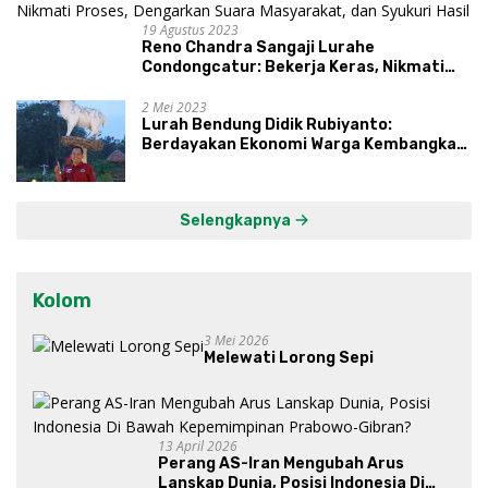
19 Agustus 2023
Reno Chandra Sangaji Lurahe
Condongcatur: Bekerja Keras, Nikmati
Proses, Dengarkan Suara Masyarakat,
dan Syukuri Hasil
2 Mei 2023
Lurah Bendung Didik Rubiyanto:
Berdayakan Ekonomi Warga Kembangkan
Kawasan Lumbung Mataraman
Selengkapnya
Kolom
3 Mei 2026
Melewati Lorong Sepi
13 April 2026
Perang AS-Iran Mengubah Arus
Lanskap Dunia, Posisi Indonesia Di