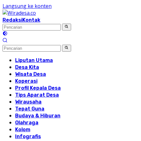
Langsung ke konten
Redaksi
Kontak
Liputan Utama
Desa Kita
Wisata Desa
Koperasi
Profil Kepala Desa
Tips Aparat Desa
Wirausaha
Tepat Guna
Budaya & Hiburan
Olahraga
Kolom
Infografis