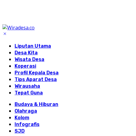
Liputan Utama
Desa Kita
Wisata Desa
Koperasi
Profil Kepala Desa
Tips Aparat Desa
Wirausaha
Tepat Guna
Budaya & Hiburan
Olahraga
Kolom
Infografis
SJD