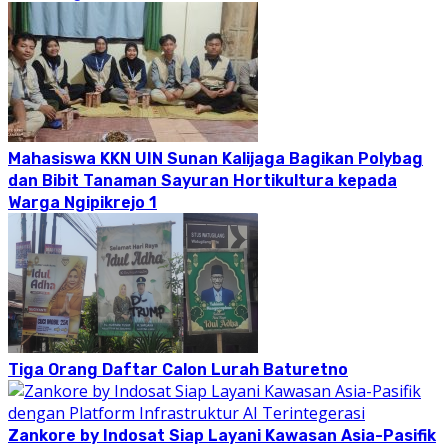
Mahasiswa KKN UIN Sunan Kalijaga Bagikan Polybag
dan Bibit Tanaman Sayuran Hortikultura kepada
Warga Ngipikrejo 1
Tiga Orang Daftar Calon Lurah Baturetno
Zankore by Indosat Siap Layani Kawasan Asia-Pasifik