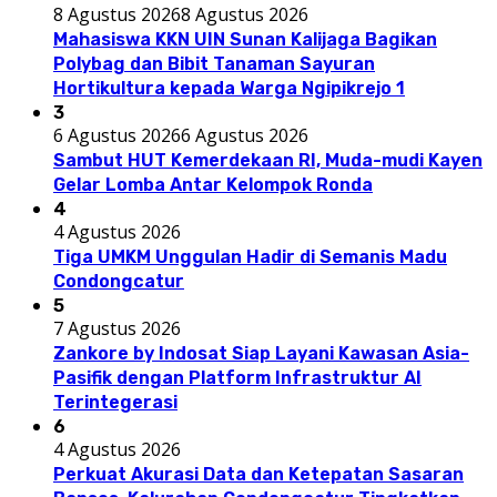
8 Agustus 2026
8 Agustus 2026
Mahasiswa KKN UIN Sunan Kalijaga Bagikan
Polybag dan Bibit Tanaman Sayuran
Hortikultura kepada Warga Ngipikrejo 1
3
6 Agustus 2026
6 Agustus 2026
Sambut HUT Kemerdekaan RI, Muda-mudi Kayen
Gelar Lomba Antar Kelompok Ronda
4
4 Agustus 2026
Tiga UMKM Unggulan Hadir di Semanis Madu
Condongcatur
5
7 Agustus 2026
Zankore by Indosat Siap Layani Kawasan Asia-
Pasifik dengan Platform Infrastruktur AI
Terintegerasi
6
4 Agustus 2026
Perkuat Akurasi Data dan Ketepatan Sasaran