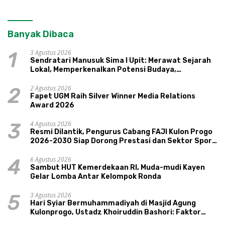
Banyak Dibaca
3 Agustus 2026
1
Sendratari Manusuk Sima I Upit: Merawat Sejarah
Lokal, Memperkenalkan Potensi Budaya,
Pariwisata, dan Ekologi Klaten
2 Agustus 2026
2
Fapet UGM Raih Silver Winner Media Relations
Award 2026
4 Agustus 2026
3
Resmi Dilantik, Pengurus Cabang FAJI Kulon Progo
2026-2030 Siap Dorong Prestasi dan Sektor Sport
Tourism Sungai Progo
6 Agustus 2026
4
Sambut HUT Kemerdekaan RI, Muda-mudi Kayen
Gelar Lomba Antar Kelompok Ronda
3 Agustus 2026
5
Hari Syiar Bermuhammadiyah di Masjid Agung
Kulonprogo, Ustadz Khoiruddin Bashori: Faktor
Utama Keluarga Sakinah Adalah Agama