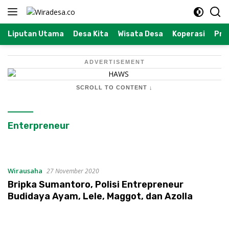
Langsung
ke
konten
Liputan Utama
Desa Kita
Wisata Desa
Koperasi
Prof
ADVERTISEMENT
SCROLL TO CONTENT ↓
Enterpreneur
Wirausaha
27 November 2020
Bripka Sumantoro, Polisi Entrepreneur
Budidaya Ayam, Lele, Maggot, dan Azolla