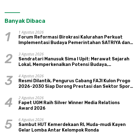
Banyak Dibaca
1 Agustus 2026
1
Forum Reformasi Birokrasi Kalurahan Perkuat
Implementasi Budaya Pemerintahan SATRIYA dan
Nilai Kepamongan DIY
3 Agustus 2026
2
Sendratari Manusuk Sima I Upit: Merawat Sejarah
Lokal, Memperkenalkan Potensi Budaya,
Pariwisata, dan Ekologi Klaten
4 Agustus 2026
3
Resmi Dilantik, Pengurus Cabang FAJI Kulon Progo
2026-2030 Siap Dorong Prestasi dan Sektor Sport
Tourism Sungai Progo
2 Agustus 2026
4
Fapet UGM Raih Silver Winner Media Relations
Award 2026
6 Agustus 2026
5
Sambut HUT Kemerdekaan RI, Muda-mudi Kayen
Gelar Lomba Antar Kelompok Ronda