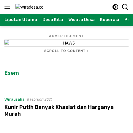
Langsung
ke
konten
Liputan Utama
Desa Kita
Wisata Desa
Koperasi
Prof
ADVERTISEMENT
SCROLL TO CONTENT ↓
Esem
Wirausaha
8 Februari 2021
Kunir Putih Banyak Khasiat dan Harganya
Murah