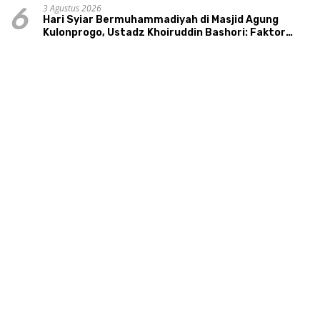
3 Agustus 2026
6
Hari Syiar Bermuhammadiyah di Masjid Agung
Kulonprogo, Ustadz Khoiruddin Bashori: Faktor
Utama Keluarga Sakinah Adalah Agama