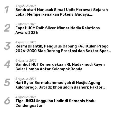
3 Agustus 2026
1
Sendratari Manusuk Sima I Upit: Merawat Sejarah
Lokal, Memperkenalkan Potensi Budaya,
Pariwisata, dan Ekologi Klaten
2 Agustus 2026
2
Fapet UGM Raih Silver Winner Media Relations
Award 2026
4 Agustus 2026
3
Resmi Dilantik, Pengurus Cabang FAJI Kulon Progo
2026-2030 Siap Dorong Prestasi dan Sektor Sport
Tourism Sungai Progo
6 Agustus 2026
4
Sambut HUT Kemerdekaan RI, Muda-mudi Kayen
Gelar Lomba Antar Kelompok Ronda
3 Agustus 2026
5
Hari Syiar Bermuhammadiyah di Masjid Agung
Kulonprogo, Ustadz Khoiruddin Bashori: Faktor
Utama Keluarga Sakinah Adalah Agama
4 Agustus 2026
6
Tiga UMKM Unggulan Hadir di Semanis Madu
Condongcatur