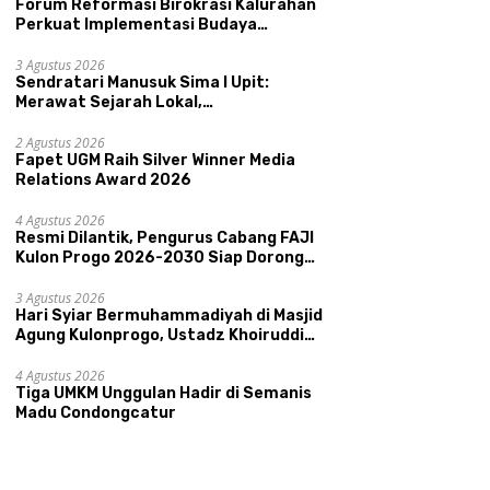
Forum Reformasi Birokrasi Kalurahan
Perkuat Implementasi Budaya
Pemerintahan SATRIYA dan Nilai
Kepamongan DIY
3 Agustus 2026
Sendratari Manusuk Sima I Upit:
Merawat Sejarah Lokal,
Memperkenalkan Potensi Budaya,
uat Akurasi Data dan
Resmi Dilantik, Pengurus
S
Pariwisata, dan Ekologi Klaten
patan Sasaran Bansos,
2 Agustus 2026
Cabang FAJI Kulon Progo
U
Fapet UGM Raih Silver Winner Media
rahan Condongcatur
2026-2030 Siap Dorong
M
Relations Award 2026
katkan Kapasitas 30
Prestasi dan Sektor Sport
B
 Perlinsos
Tourism Sungai Progo
E
4 Agustus 2026
Resmi Dilantik, Pengurus Cabang FAJI
Kulon Progo 2026-2030 Siap Dorong
Prestasi dan Sektor Sport Tourism
Sungai Progo
3 Agustus 2026
Hari Syiar Bermuhammadiyah di Masjid
Agung Kulonprogo, Ustadz Khoiruddin
Bashori: Faktor Utama Keluarga
Sakinah Adalah Agama
4 Agustus 2026
Tiga UMKM Unggulan Hadir di Semanis
Madu Condongcatur