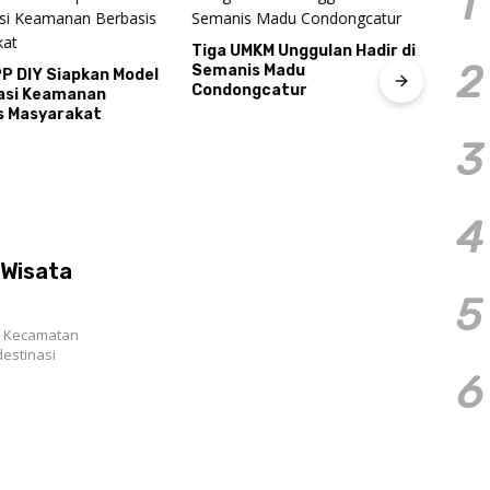
1
Tiga UMKM Unggulan Hadir di
2
Semanis Madu
PP DIY Siapkan Model
Condongcatur
asi Keamanan
s Masyarakat
Perk
Kete
3
Kalu
Ting
Agen
4
 Wisata
5
, Kecamatan
estinasi
6