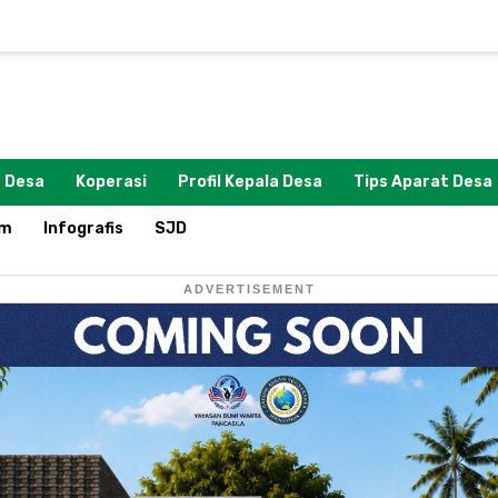
 Desa
Koperasi
Profil Kepala Desa
Tips Aparat Desa
om
Infografis
SJD
ADVERTISEMENT