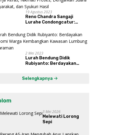
19 Agustus 2023
Reno Chandra Sangaji
Lurahe Condongcatur:
Bekerja Keras, Nikmati
Proses, Dengarkan Suara
Masyarakat, dan Syukuri
Hasil
2 Mei 2023
Lurah Bendung Didik
Rubiyanto: Berdayakan
Ekonomi Warga Kembangkan
Kawasan Lumbung
Selengkapnya
Mataraman
olom
3 Mei 2026
Melewati Lorong
Sepi