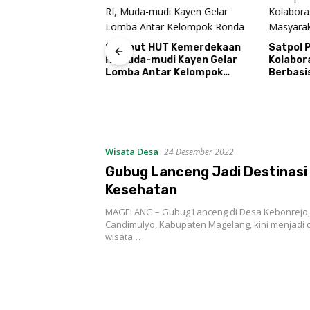
Sambut HUT Kemerdekaan
Satpol 
RI, Muda-mudi Kayen Gelar
Kolabor
Indosat Siap
Lomba Antar Kelompok
Berbasi
san Asia-Pasifik
Ronda
atform
ur AI
asi
Wisata Desa
24 Desember 2022
Gubug Lanceng Jadi Destinasi
Kesehatan
MAGELANG – Gubug Lanceng di Desa Kebonrejo
Candimulyo, Kabupaten Magelang, kini menjadi d
wisata…