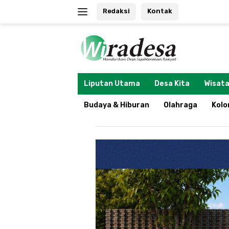
Langsung
Redaksi
Kontak
ke
konten
tutup
Liputan Utama
Desa Kita
Wisata
Budaya & Hiburan
Olahraga
Kol