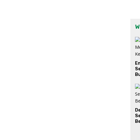
W
E
Se
Bu
D
S
Be