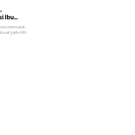
,
i Ibu
es) mencatat
sual yaitu HIV