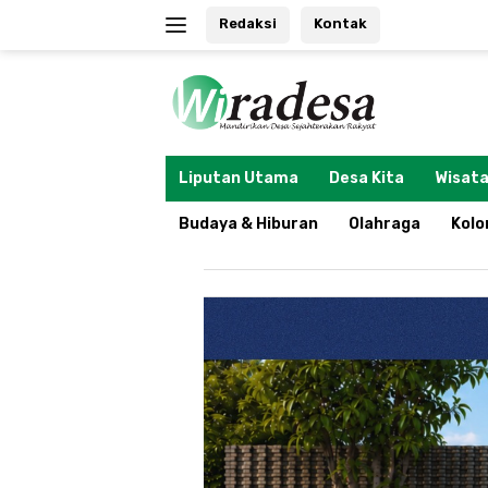
Langsung
Redaksi
Kontak
ke
konten
tutup
Liputan Utama
Desa Kita
Wisata
Budaya & Hiburan
Olahraga
Kol