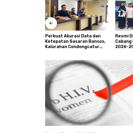
nggulan Hadir di
Perkuat Akurasi Data dan
Resmi D
adu
Ketepatan Sasaran Bansos,
Cabang 
tur
Kalurahan Condongcatur
2026-20
Tingkatkan Kapasitas 30
Prestas
Agen Perlinsos
Tourism