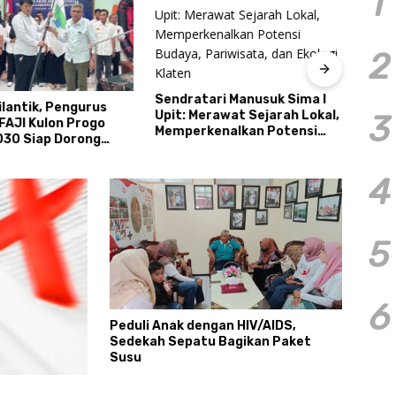
1
2
Sendratari Manusuk Sima I
Hari 
ilantik, Pengurus
Upit: Merawat Sejarah Lokal,
Berm
3
FAJI Kulon Progo
Memperkenalkan Potensi
Agun
30 Siap Dorong
Budaya, Pariwisata, dan
Khoi
i dan Sektor Sport
Ekologi Klaten
Utam
 Sungai Progo
Adal
4
5
6
Peduli Anak dengan HIV/AIDS,
Sedekah Sepatu Bagikan Paket
Susu