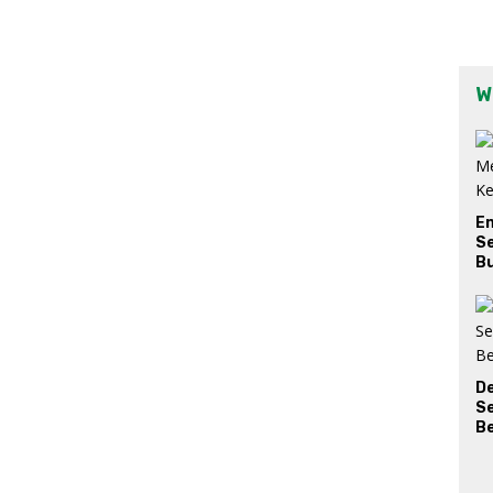
W
E
Se
Bu
D
S
Be