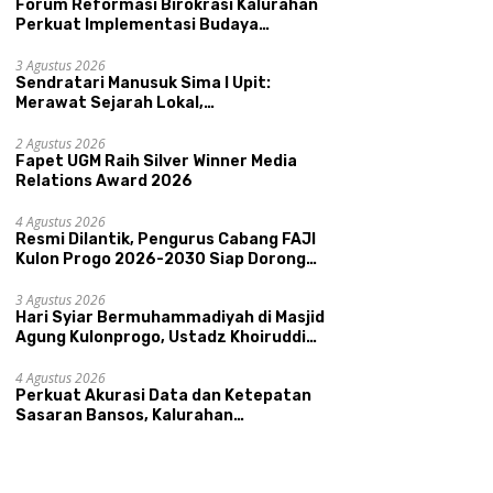
Forum Reformasi Birokrasi Kalurahan
Perkuat Implementasi Budaya
Pemerintahan SATRIYA dan Nilai
Kepamongan DIY
3 Agustus 2026
Sendratari Manusuk Sima I Upit:
Merawat Sejarah Lokal,
Memperkenalkan Potensi Budaya,
Syiar
Fapet UGM Raih Silver Winner
F
Pariwisata, dan Ekologi Klaten
uhammadiyah di Masjid
2 Agustus 2026
Media Relations Award 2026
K
Fapet UGM Raih Silver Winner Media
g Kulonprogo, Ustadz
I
Relations Award 2026
ruddin Bashori: Faktor
P
a Keluarga Sakinah
N
4 Agustus 2026
ah Agama
Resmi Dilantik, Pengurus Cabang FAJI
Kulon Progo 2026-2030 Siap Dorong
Prestasi dan Sektor Sport Tourism
Sungai Progo
3 Agustus 2026
Hari Syiar Bermuhammadiyah di Masjid
Agung Kulonprogo, Ustadz Khoiruddin
Bashori: Faktor Utama Keluarga
Sakinah Adalah Agama
4 Agustus 2026
Perkuat Akurasi Data dan Ketepatan
Sasaran Bansos, Kalurahan
Condongcatur Tingkatkan Kapasitas
30 Agen Perlinsos