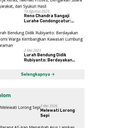
19 Agustus 2023
Reno Chandra Sangaji
Lurahe Condongcatur:
Bekerja Keras, Nikmati
Proses, Dengarkan Suara
Masyarakat, dan Syukuri
Hasil
2 Mei 2023
Lurah Bendung Didik
Rubiyanto: Berdayakan
Ekonomi Warga Kembangkan
Kawasan Lumbung
Selengkapnya
Mataraman
olom
3 Mei 2026
Melewati Lorong
Sepi