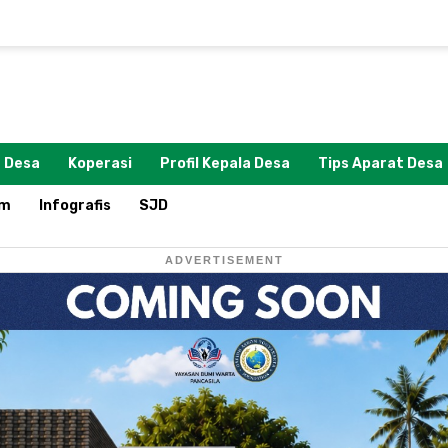
 Desa
Koperasi
Profil Kepala Desa
Tips Aparat Desa
om
Infografis
SJD
ADVERTISEMENT