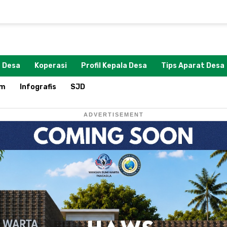
 Desa
Koperasi
Profil Kepala Desa
Tips Aparat Desa
om
Infografis
SJD
ADVERTISEMENT