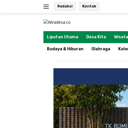
Langsung
Redaksi
Kontak
ke
konten
tutup
Liputan Utama
Desa Kita
Wisata
Budaya & Hiburan
Olahraga
Kol