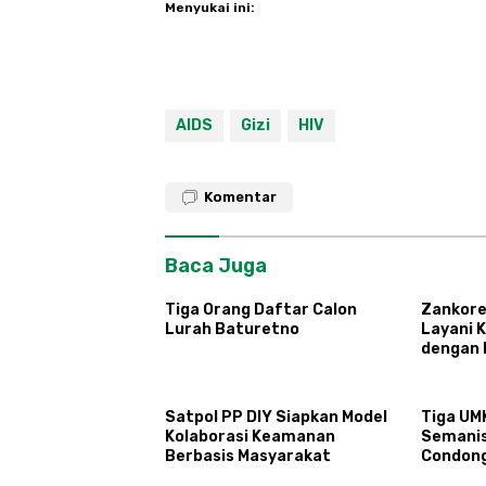
Menyukai ini:
AIDS
Gizi
HIV
Komentar
Baca Juga
Tiga Orang Daftar Calon
Zankore
Lurah Baturetno
Layani 
dengan 
Infrastr
Terinte
Satpol PP DIY Siapkan Model
Tiga UM
Kolaborasi Keamanan
Semani
Berbasis Masyarakat
Condon