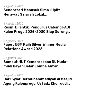
Pemerintahan SATRIYA dan Nilai
Kepamongan DIY
3 Agustus 2026
Sendratari Manusuk Sima I Upit:
Merawat Sejarah Lokal,
Memperkenalkan Potensi Budaya,
Pariwisata, dan Ekologi Klaten
4 Agustus 2026
Resmi Dilantik, Pengurus Cabang FAJI
Kulon Progo 2026-2030 Siap Dorong
Prestasi dan Sektor Sport Tourism
Sungai Progo
2 Agustus 2026
Fapet UGM Raih Silver Winner Media
Relations Award 2026
6 Agustus 2026
Sambut HUT Kemerdekaan RI, Muda-
mudi Kayen Gelar Lomba Antar
Kelompok Ronda
3 Agustus 2026
Hari Syiar Bermuhammadiyah di Masjid
Agung Kulonprogo, Ustadz Khoiruddin
Bashori: Faktor Utama Keluarga
Sakinah Adalah Agama