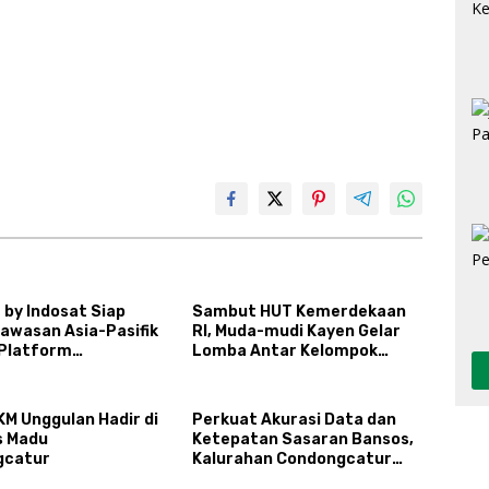
 by Indosat Siap
Sambut HUT Kemerdekaan
Kawasan Asia-Pasifik
RI, Muda-mudi Kayen Gelar
Platform
Lomba Antar Kelompok
uktur AI
Ronda
gerasi
KM Unggulan Hadir di
Perkuat Akurasi Data dan
s Madu
Ketepatan Sasaran Bansos,
gcatur
Kalurahan Condongcatur
Tingkatkan Kapasitas 30