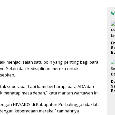
W
E
Se
Bu
ik menjadi salah satu poin yang penting bagi para
e. Selain dari kedisiplinan mereka untuk
esepkan.
D
ak seberapa. Tapi kami berharap, para ADA dan
S
Be
k menatap masa depan,” kata mantan wartawan ini.
ngan HIV/AIDS di Kabupaten Purbalingga tidaklah
i dengan keberadaan mereka,” tambahnya.