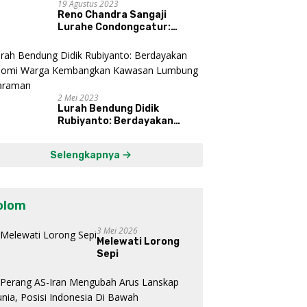
19 Agustus 2023
Reno Chandra Sangaji
Lurahe Condongcatur:
Bekerja Keras, Nikmati
Proses, Dengarkan Suara
Masyarakat, dan Syukuri
Hasil
2 Mei 2023
Lurah Bendung Didik
Rubiyanto: Berdayakan
Ekonomi Warga Kembangkan
Kawasan Lumbung
Selengkapnya
Mataraman
olom
3 Mei 2026
Melewati Lorong
Sepi