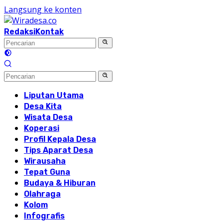
Langsung ke konten
Redaksi
Kontak
Liputan Utama
Desa Kita
Wisata Desa
Koperasi
Profil Kepala Desa
Tips Aparat Desa
Wirausaha
Tepat Guna
Budaya & Hiburan
Olahraga
Kolom
Infografis