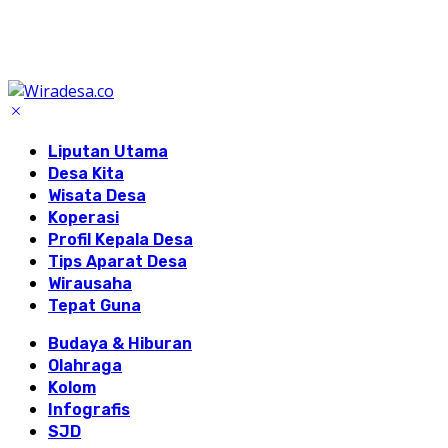
Liputan Utama
Desa Kita
Wisata Desa
Koperasi
Profil Kepala Desa
Tips Aparat Desa
Wirausaha
Tepat Guna
Budaya & Hiburan
Olahraga
Kolom
Infografis
SJD