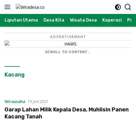
Langsung
ke
konten
Liputan Utama
Desa Kita
Wisata Desa
Koperasi
Prof
ADVERTISEMENT
SCROLL TO CONTENT ↓
Kacang
Wirausaha
19 Juni 2021
Garap Lahan Milik Kepala Desa, Muhlisin Panen
Kacang Tanah