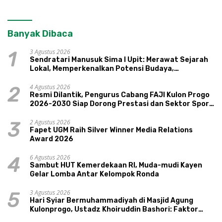
Banyak Dibaca
3 Agustus 2026
1
Sendratari Manusuk Sima I Upit: Merawat Sejarah
Lokal, Memperkenalkan Potensi Budaya,
Pariwisata, dan Ekologi Klaten
4 Agustus 2026
2
Resmi Dilantik, Pengurus Cabang FAJI Kulon Progo
2026-2030 Siap Dorong Prestasi dan Sektor Sport
Tourism Sungai Progo
2 Agustus 2026
3
Fapet UGM Raih Silver Winner Media Relations
Award 2026
6 Agustus 2026
4
Sambut HUT Kemerdekaan RI, Muda-mudi Kayen
Gelar Lomba Antar Kelompok Ronda
3 Agustus 2026
5
Hari Syiar Bermuhammadiyah di Masjid Agung
Kulonprogo, Ustadz Khoiruddin Bashori: Faktor
Utama Keluarga Sakinah Adalah Agama