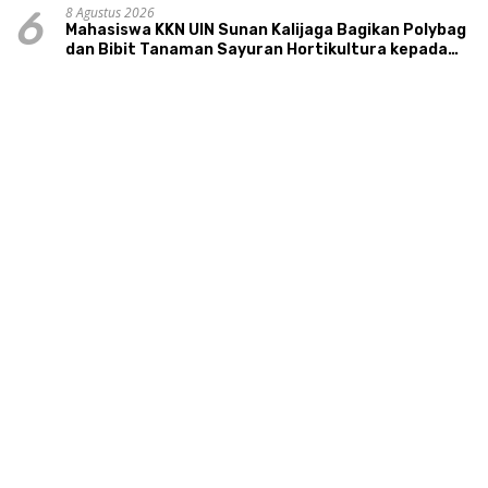
8 Agustus 2026
6
Mahasiswa KKN UIN Sunan Kalijaga Bagikan Polybag
dan Bibit Tanaman Sayuran Hortikultura kepada
Warga Ngipikrejo 1