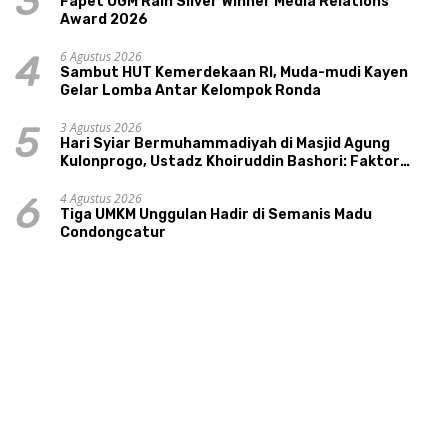
3
Fapet UGM Raih Silver Winner Media Relations
Award 2026
6 Agustus 2026
4
Sambut HUT Kemerdekaan RI, Muda-mudi Kayen
Gelar Lomba Antar Kelompok Ronda
3 Agustus 2026
5
Hari Syiar Bermuhammadiyah di Masjid Agung
Kulonprogo, Ustadz Khoiruddin Bashori: Faktor
Utama Keluarga Sakinah Adalah Agama
4 Agustus 2026
6
Tiga UMKM Unggulan Hadir di Semanis Madu
Condongcatur