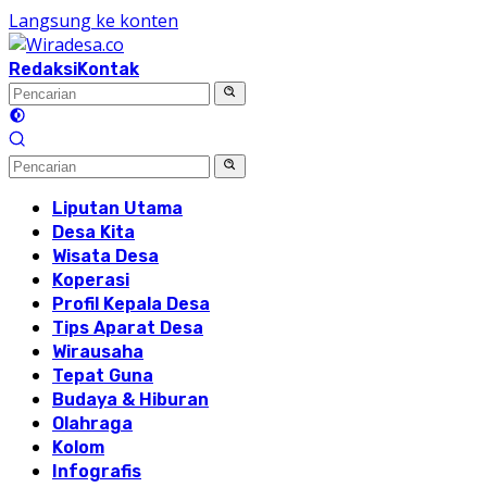
Langsung ke konten
Redaksi
Kontak
Liputan Utama
Desa Kita
Wisata Desa
Koperasi
Profil Kepala Desa
Tips Aparat Desa
Wirausaha
Tepat Guna
Budaya & Hiburan
Olahraga
Kolom
Infografis