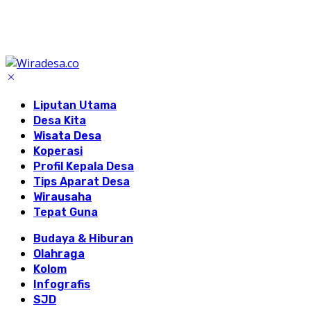
Liputan Utama
Desa Kita
Wisata Desa
Koperasi
Profil Kepala Desa
Tips Aparat Desa
Wirausaha
Tepat Guna
Budaya & Hiburan
Olahraga
Kolom
Infografis
SJD