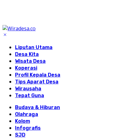
Liputan Utama
Desa Kita
Wisata Desa
Koperasi
Profil Kepala Desa
Tips Aparat Desa
Wirausaha
Tepat Guna
Budaya & Hiburan
Olahraga
Kolom
Infografis
SJD