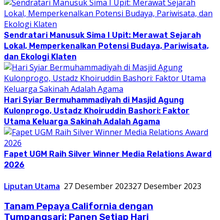
Sendratari Manusuk Sima I Upit: Merawat Sejarah
Lokal, Memperkenalkan Potensi Budaya, Pariwisata,
dan Ekologi Klaten
Hari Syiar Bermuhammadiyah di Masjid Agung
Kulonprogo, Ustadz Khoiruddin Bashori: Faktor
Utama Keluarga Sakinah Adalah Agama
Fapet UGM Raih Silver Winner Media Relations Award
2026
Liputan Utama
27 Desember 2023
27 Desember 2023
Tanam Pepaya California dengan
Tumpangsari: Panen Setiap Hari