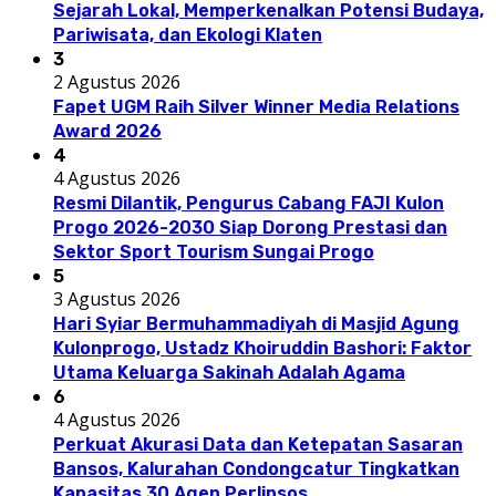
Sejarah Lokal, Memperkenalkan Potensi Budaya,
Pariwisata, dan Ekologi Klaten
3
2 Agustus 2026
Fapet UGM Raih Silver Winner Media Relations
Award 2026
4
4 Agustus 2026
Resmi Dilantik, Pengurus Cabang FAJI Kulon
Progo 2026-2030 Siap Dorong Prestasi dan
Sektor Sport Tourism Sungai Progo
5
3 Agustus 2026
Hari Syiar Bermuhammadiyah di Masjid Agung
Kulonprogo, Ustadz Khoiruddin Bashori: Faktor
Utama Keluarga Sakinah Adalah Agama
6
4 Agustus 2026
Perkuat Akurasi Data dan Ketepatan Sasaran
Bansos, Kalurahan Condongcatur Tingkatkan
Kapasitas 30 Agen Perlinsos