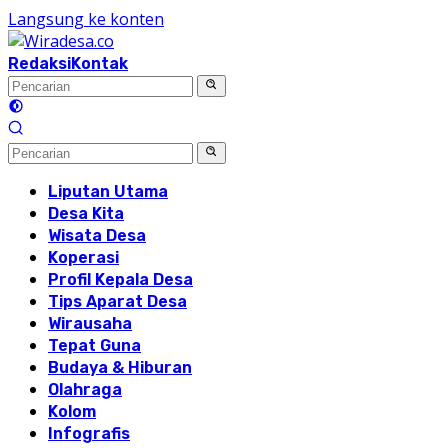
Langsung ke konten
Redaksi
Kontak
Liputan Utama
Desa Kita
Wisata Desa
Koperasi
Profil Kepala Desa
Tips Aparat Desa
Wirausaha
Tepat Guna
Budaya & Hiburan
Olahraga
Kolom
Infografis