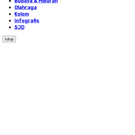
Budaya & Hiburan
Olahraga
Kolom
Infografis
SJD
tutup