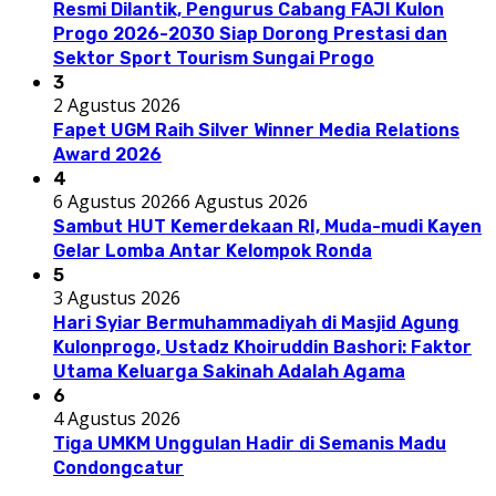
Resmi Dilantik, Pengurus Cabang FAJI Kulon
Progo 2026-2030 Siap Dorong Prestasi dan
Sektor Sport Tourism Sungai Progo
3
2 Agustus 2026
Fapet UGM Raih Silver Winner Media Relations
Award 2026
4
6 Agustus 2026
6 Agustus 2026
Sambut HUT Kemerdekaan RI, Muda-mudi Kayen
Gelar Lomba Antar Kelompok Ronda
5
3 Agustus 2026
Hari Syiar Bermuhammadiyah di Masjid Agung
Kulonprogo, Ustadz Khoiruddin Bashori: Faktor
Utama Keluarga Sakinah Adalah Agama
6
4 Agustus 2026
Tiga UMKM Unggulan Hadir di Semanis Madu
Condongcatur