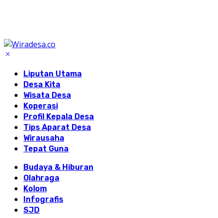
Liputan Utama
Desa Kita
Wisata Desa
Koperasi
Profil Kepala Desa
Tips Aparat Desa
Wirausaha
Tepat Guna
Budaya & Hiburan
Olahraga
Kolom
Infografis
SJD