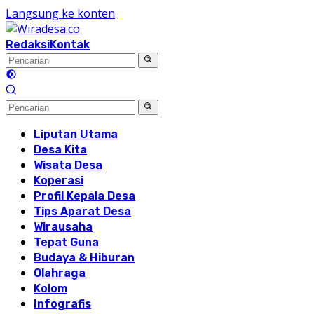
Langsung ke konten
Redaksi
Kontak
Liputan Utama
Desa Kita
Wisata Desa
Koperasi
Profil Kepala Desa
Tips Aparat Desa
Wirausaha
Tepat Guna
Budaya & Hiburan
Olahraga
Kolom
Infografis