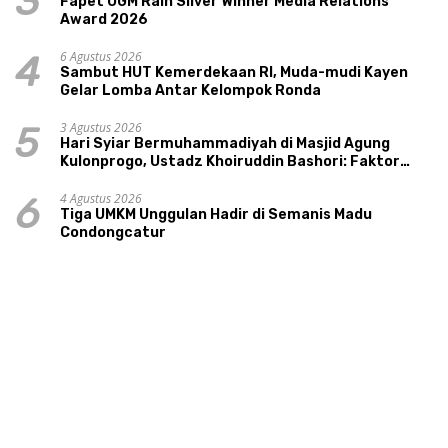
3
Fapet UGM Raih Silver Winner Media Relations
Award 2026
6 Agustus 2026
4
Sambut HUT Kemerdekaan RI, Muda-mudi Kayen
Gelar Lomba Antar Kelompok Ronda
3 Agustus 2026
5
Hari Syiar Bermuhammadiyah di Masjid Agung
Kulonprogo, Ustadz Khoiruddin Bashori: Faktor
Utama Keluarga Sakinah Adalah Agama
4 Agustus 2026
6
Tiga UMKM Unggulan Hadir di Semanis Madu
Condongcatur