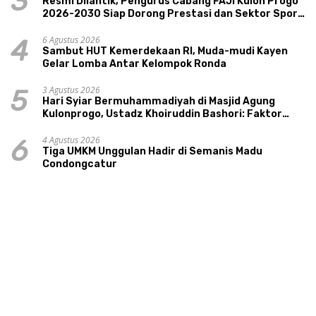
3
Resmi Dilantik, Pengurus Cabang FAJI Kulon Progo
2026-2030 Siap Dorong Prestasi dan Sektor Sport
Tourism Sungai Progo
6 Agustus 2026
4
Sambut HUT Kemerdekaan RI, Muda-mudi Kayen
Gelar Lomba Antar Kelompok Ronda
3 Agustus 2026
5
Hari Syiar Bermuhammadiyah di Masjid Agung
Kulonprogo, Ustadz Khoiruddin Bashori: Faktor
Utama Keluarga Sakinah Adalah Agama
4 Agustus 2026
6
Tiga UMKM Unggulan Hadir di Semanis Madu
Condongcatur