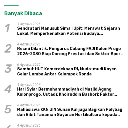
Banyak Dibaca
3 Agustus 2026
1
Sendratari Manusuk Sima I Upit: Merawat Sejarah
Lokal, Memperkenalkan Potensi Budaya,
Pariwisata, dan Ekologi Klaten
4 Agustus 2026
2
Resmi Dilantik, Pengurus Cabang FAJI Kulon Progo
2026-2030 Siap Dorong Prestasi dan Sektor Sport
Tourism Sungai Progo
6 Agustus 2026
3
Sambut HUT Kemerdekaan RI, Muda-mudi Kayen
Gelar Lomba Antar Kelompok Ronda
3 Agustus 2026
4
Hari Syiar Bermuhammadiyah di Masjid Agung
Kulonprogo, Ustadz Khoiruddin Bashori: Faktor
Utama Keluarga Sakinah Adalah Agama
8 Agustus 2026
5
Mahasiswa KKN UIN Sunan Kalijaga Bagikan Polybag
dan Bibit Tanaman Sayuran Hortikultura kepada
Warga Ngipikrejo 1
4 Agustus 2026