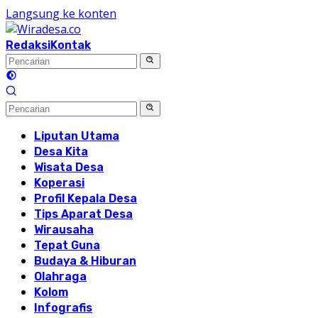
Langsung ke konten
Redaksi
Kontak
Liputan Utama
Desa Kita
Wisata Desa
Koperasi
Profil Kepala Desa
Tips Aparat Desa
Wirausaha
Tepat Guna
Budaya & Hiburan
Olahraga
Kolom
Infografis