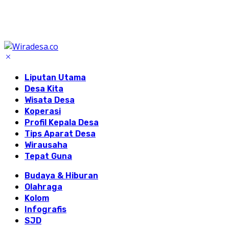
Liputan Utama
Desa Kita
Wisata Desa
Koperasi
Profil Kepala Desa
Tips Aparat Desa
Wirausaha
Tepat Guna
Budaya & Hiburan
Olahraga
Kolom
Infografis
SJD