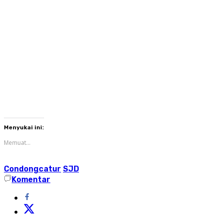
Menyukai ini:
Memuat...
Condongcatur
SJD
Komentar