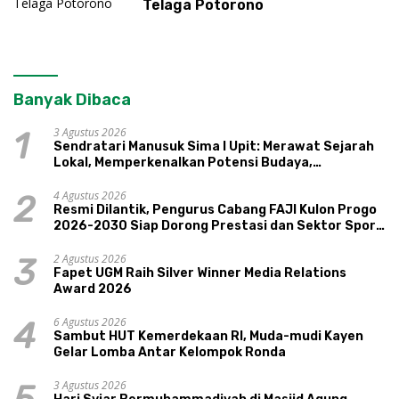
Telaga Potorono
Banyak Dibaca
3 Agustus 2026
1
Sendratari Manusuk Sima I Upit: Merawat Sejarah
Lokal, Memperkenalkan Potensi Budaya,
Pariwisata, dan Ekologi Klaten
4 Agustus 2026
2
Resmi Dilantik, Pengurus Cabang FAJI Kulon Progo
2026-2030 Siap Dorong Prestasi dan Sektor Sport
Tourism Sungai Progo
2 Agustus 2026
3
Fapet UGM Raih Silver Winner Media Relations
Award 2026
6 Agustus 2026
4
Sambut HUT Kemerdekaan RI, Muda-mudi Kayen
Gelar Lomba Antar Kelompok Ronda
3 Agustus 2026