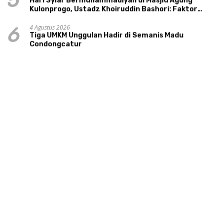
5
Hari Syiar Bermuhammadiyah di Masjid Agung
Kulonprogo, Ustadz Khoiruddin Bashori: Faktor
Utama Keluarga Sakinah Adalah Agama
4 Agustus 2026
6
Tiga UMKM Unggulan Hadir di Semanis Madu
Condongcatur