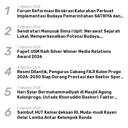
1 Agustus 2026
1
Forum Reformasi Birokrasi Kalurahan Perkuat
Implementasi Budaya Pemerintahan SATRIYA dan
Nilai Kepamongan DIY
3 Agustus 2026
2
Sendratari Manusuk Sima I Upit: Merawat Sejarah
Lokal, Memperkenalkan Potensi Budaya,
Pariwisata, dan Ekologi Klaten
2 Agustus 2026
3
Fapet UGM Raih Silver Winner Media Relations
Award 2026
4 Agustus 2026
4
Resmi Dilantik, Pengurus Cabang FAJI Kulon Progo
2026-2030 Siap Dorong Prestasi dan Sektor Sport
Tourism Sungai Progo
3 Agustus 2026
5
Hari Syiar Bermuhammadiyah di Masjid Agung
Kulonprogo, Ustadz Khoiruddin Bashori: Faktor
Utama Keluarga Sakinah Adalah Agama
6 Agustus 2026
6
Sambut HUT Kemerdekaan RI, Muda-mudi Kayen
Gelar Lomba Antar Kelompok Ronda