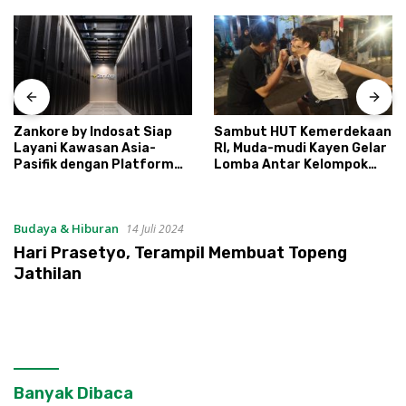
Zankore by Indosat Siap
Sambut HUT Kemerdekaan
Layani Kawasan Asia-
RI, Muda-mudi Kayen Gelar
Pasifik dengan Platform
Lomba Antar Kelompok
Infrastruktur AI
Ronda
Terintegerasi
Budaya & Hiburan
14 Juli 2024
Hari Prasetyo, Terampil Membuat Topeng
Jathilan
Banyak Dibaca