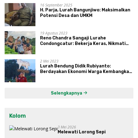
16 September 2025
H. Parja, Lurah Bangunjiwo: Maksimalkan
Potensi Desa dan UMKM
19 Agustus 2023
Reno Chandra Sangaji Lurahe
Condongcatur: Bekerja Keras, Nikmati
Proses, Dengarkan Suara Masyarakat,
dan Syukuri Hasil
2 Mei 2023
Lurah Bendung Didik Rubiyanto:
Berdayakan Ekonomi Warga Kembangkan
Kawasan Lumbung Mataraman
Selengkapnya
Kolom
3 Mei 2026
Melewati Lorong Sepi