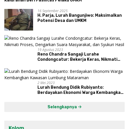
Kalurahan Beri Fasilitas Pelaku UMKM
16 September 2025
H. Parja, Lurah Bangunjiwo: Maksimalkan
Potensi Desa dan UMKM
19 Agustus 2023
Reno Chandra Sangaji Lurahe
Condongcatur: Bekerja Keras, Nikmati
Proses, Dengarkan Suara Masyarakat,
dan Syukuri Hasil
2 Mei 2023
Lurah Bendung Didik Rubiyanto:
Berdayakan Ekonomi Warga Kembangkan
Kawasan Lumbung Mataraman
Selengkapnya
Kolom