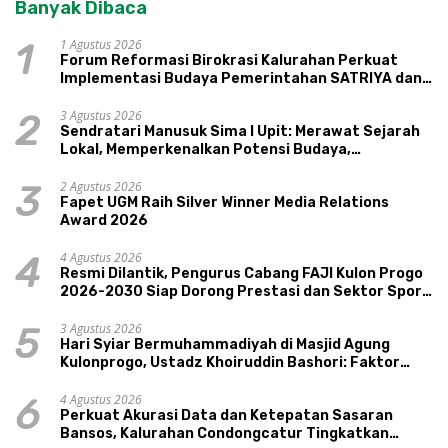
Banyak Dibaca
1 Agustus 2026
1
Forum Reformasi Birokrasi Kalurahan Perkuat
Implementasi Budaya Pemerintahan SATRIYA dan
Nilai Kepamongan DIY
3 Agustus 2026
2
Sendratari Manusuk Sima I Upit: Merawat Sejarah
Lokal, Memperkenalkan Potensi Budaya,
Pariwisata, dan Ekologi Klaten
2 Agustus 2026
3
Fapet UGM Raih Silver Winner Media Relations
Award 2026
4 Agustus 2026
4
Resmi Dilantik, Pengurus Cabang FAJI Kulon Progo
2026-2030 Siap Dorong Prestasi dan Sektor Sport
Tourism Sungai Progo
3 Agustus 2026
5
Hari Syiar Bermuhammadiyah di Masjid Agung
Kulonprogo, Ustadz Khoiruddin Bashori: Faktor
Utama Keluarga Sakinah Adalah Agama
4 Agustus 2026
6
Perkuat Akurasi Data dan Ketepatan Sasaran
Bansos, Kalurahan Condongcatur Tingkatkan