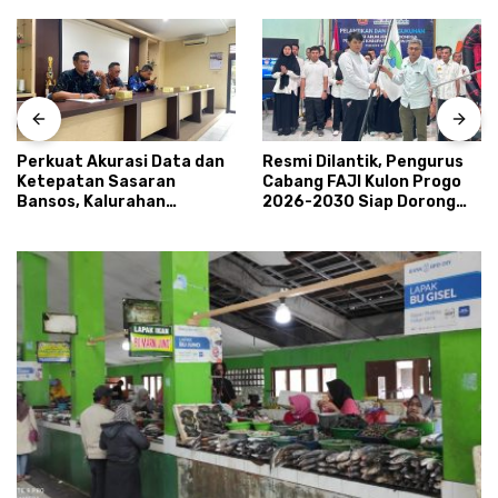
Perkuat Akurasi Data dan
Resmi Dilantik, Pengurus
Ketepatan Sasaran
Cabang FAJI Kulon Progo
Bansos, Kalurahan
2026-2030 Siap Dorong
Condongcatur Tingkatkan
Prestasi dan Sektor Sport
Kapasitas 30 Agen
Tourism Sungai Progo
Perlinsos