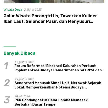
Wisata Desa
2 Maret 2023
Jalur Wisata Parangtritis, Tawarkan Kuliner
Ikan Laut, Selancar Pasir, dan Menyusuri
Pantai dengan Bendi
Banyak Dibaca
1 Agustus 2026
1
Forum Reformasi Birokrasi Kalurahan Perkuat
Implementasi Budaya Pemerintahan SATRIYA dan
Nilai Kepamongan DIY
3 Agustus 2026
2
Sendratari Manusuk Sima I Upit: Merawat Sejarah
Lokal, Memperkenalkan Potensi Budaya,
Pariwisata, dan Ekologi Klaten
30 Juli 2026
3
PKK Condongcatur Gelar Lomba Memasak
Berbahan Dasar Tempe