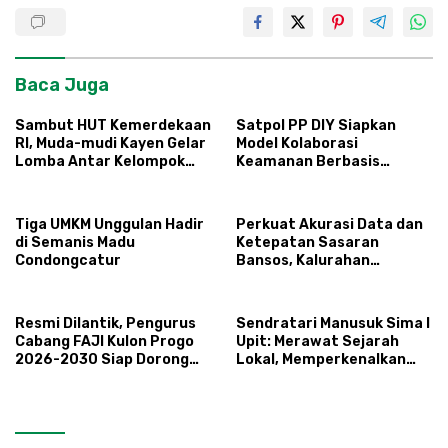
Baca Juga
Sambut HUT Kemerdekaan
Satpol PP DIY Siapkan
RI, Muda-mudi Kayen Gelar
Model Kolaborasi
Lomba Antar Kelompok
Keamanan Berbasis
Ronda
Masyarakat
Tiga UMKM Unggulan Hadir
Perkuat Akurasi Data dan
di Semanis Madu
Ketepatan Sasaran
Condongcatur
Bansos, Kalurahan
Condongcatur Tingkatkan
Kapasitas 30 Agen
Perlinsos
Resmi Dilantik, Pengurus
Sendratari Manusuk Sima I
Cabang FAJI Kulon Progo
Upit: Merawat Sejarah
2026-2030 Siap Dorong
Lokal, Memperkenalkan
Prestasi dan Sektor Sport
Potensi Budaya,
Tourism Sungai Progo
Pariwisata, dan Ekologi
Klaten