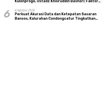
Kulonprogo, Ustadz Khoiruddin Bashori: Faktor
Utama Keluarga Sakinah Adalah Agama
4 Agustus 2026
6
Perkuat Akurasi Data dan Ketepatan Sasaran
Bansos, Kalurahan Condongcatur Tingkatkan
Kapasitas 30 Agen Perlinsos