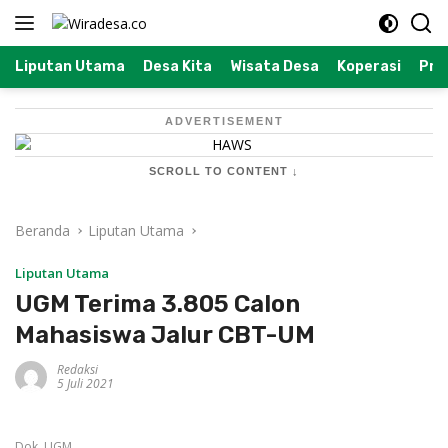
Langsung
ke
konten
Liputan Utama
Desa Kita
Wisata Desa
Koperasi
Prof
ADVERTISEMENT
SCROLL TO CONTENT ↓
Beranda
Liputan Utama
Liputan Utama
UGM Terima 3.805 Calon
Mahasiswa Jalur CBT-UM
Redaksi
5 Juli 2021
Dok. UGM