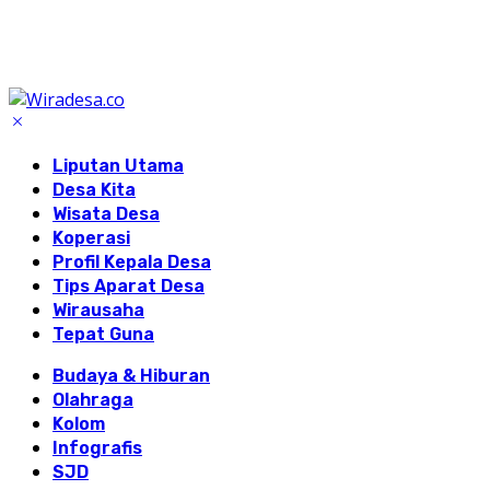
Liputan Utama
Desa Kita
Wisata Desa
Koperasi
Profil Kepala Desa
Tips Aparat Desa
Wirausaha
Tepat Guna
Budaya & Hiburan
Olahraga
Kolom
Infografis
SJD