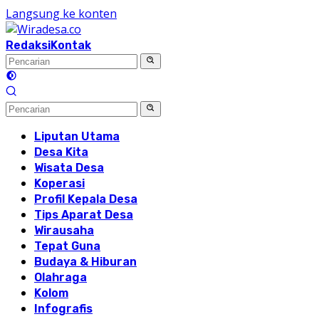
Langsung ke konten
Redaksi
Kontak
Liputan Utama
Desa Kita
Wisata Desa
Koperasi
Profil Kepala Desa
Tips Aparat Desa
Wirausaha
Tepat Guna
Budaya & Hiburan
Olahraga
Kolom
Infografis