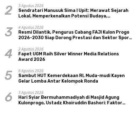
3 Agustus 2026
2
Sendratari Manusuk Sima I Upit: Merawat Sejarah
Lokal, Memperkenalkan Potensi Budaya,
Pariwisata, dan Ekologi Klaten
4 Agustus 2026
3
Resmi Dilantik, Pengurus Cabang FAJI Kulon Progo
2026-2030 Siap Dorong Prestasi dan Sektor Sport
Tourism Sungai Progo
2 Agustus 2026
4
Fapet UGM Raih Silver Winner Media Relations
Award 2026
6 Agustus 2026
5
Sambut HUT Kemerdekaan RI, Muda-mudi Kayen
Gelar Lomba Antar Kelompok Ronda
3 Agustus 2026
6
Hari Syiar Bermuhammadiyah di Masjid Agung
Kulonprogo, Ustadz Khoiruddin Bashori: Faktor
Utama Keluarga Sakinah Adalah Agama