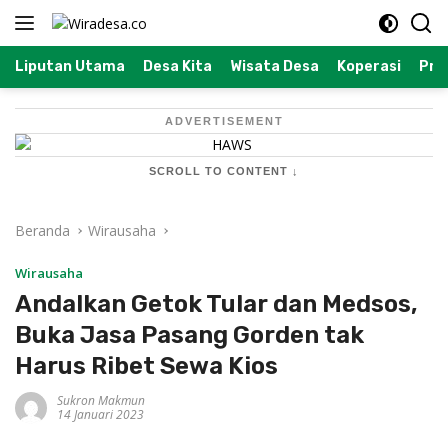
Langsung
ke
konten
Liputan Utama
Desa Kita
Wisata Desa
Koperasi
Prof
ADVERTISEMENT
SCROLL TO CONTENT ↓
Beranda
Wirausaha
Wirausaha
Andalkan Getok Tular dan Medsos,
Buka Jasa Pasang Gorden tak
Harus Ribet Sewa Kios
Sukron Makmun
14 Januari 2023