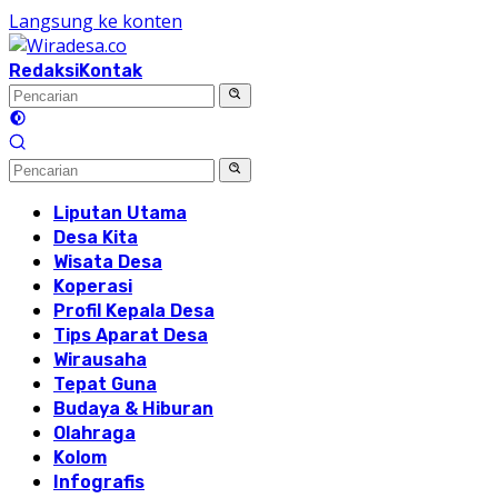
Langsung ke konten
Redaksi
Kontak
Liputan Utama
Desa Kita
Wisata Desa
Koperasi
Profil Kepala Desa
Tips Aparat Desa
Wirausaha
Tepat Guna
Budaya & Hiburan
Olahraga
Kolom
Infografis