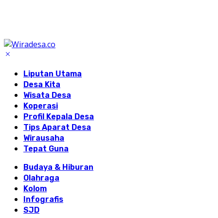
Liputan Utama
Desa Kita
Wisata Desa
Koperasi
Profil Kepala Desa
Tips Aparat Desa
Wirausaha
Tepat Guna
Budaya & Hiburan
Olahraga
Kolom
Infografis
SJD