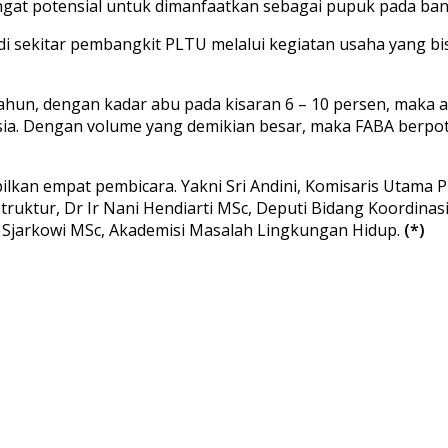
sangat potensial untuk dimanfaatkan sebagai pupuk pada ba
 sekitar pembangkit PLTU melalui kegiatan usaha yang b
tahun, dengan kadar abu pada kisaran 6 – 10 persen, maka a
nesia. Dengan volume yang demikian besar, maka FABA berp
lkan empat pembicara. Yakni Sri Andini, Komisaris Utama PT
struktur, Dr Ir Nani Hendiarti MSc, Deputi Bidang Koordi
ie Sjarkowi MSc, Akademisi Masalah Lingkungan Hidup.
(*)