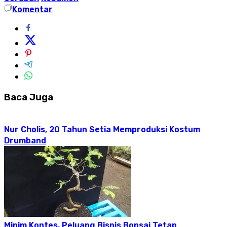
Komentar
Baca Juga
Nur Cholis, 20 Tahun Setia Memproduksi Kostum
Drumband
Minim Kontes, Peluang Bisnis Bonsai Tetap