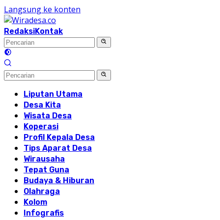
Langsung ke konten
Redaksi
Kontak
Liputan Utama
Desa Kita
Wisata Desa
Koperasi
Profil Kepala Desa
Tips Aparat Desa
Wirausaha
Tepat Guna
Budaya & Hiburan
Olahraga
Kolom
Infografis