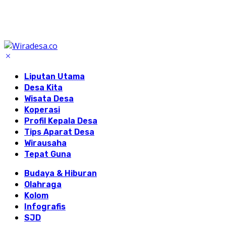
Liputan Utama
Desa Kita
Wisata Desa
Koperasi
Profil Kepala Desa
Tips Aparat Desa
Wirausaha
Tepat Guna
Budaya & Hiburan
Olahraga
Kolom
Infografis
SJD