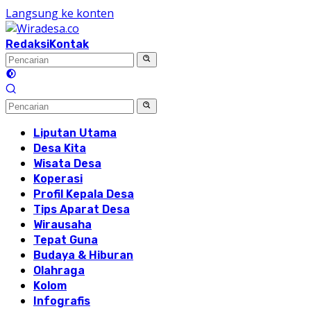
Langsung ke konten
Redaksi
Kontak
Liputan Utama
Desa Kita
Wisata Desa
Koperasi
Profil Kepala Desa
Tips Aparat Desa
Wirausaha
Tepat Guna
Budaya & Hiburan
Olahraga
Kolom
Infografis