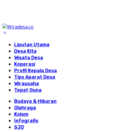
Liputan Utama
Desa Kita
Wisata Desa
Koperasi
Profil Kepala Desa
Tips Aparat Desa
Wirausaha
Tepat Guna
Budaya & Hiburan
Olahraga
Kolom
Infografis
SJD