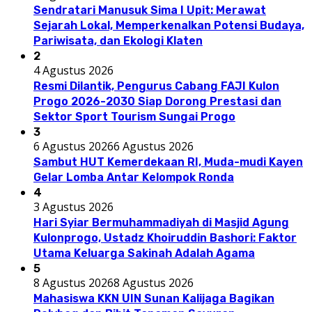
Sendratari Manusuk Sima I Upit: Merawat
Sejarah Lokal, Memperkenalkan Potensi Budaya,
Pariwisata, dan Ekologi Klaten
2
4 Agustus 2026
Resmi Dilantik, Pengurus Cabang FAJI Kulon
Progo 2026-2030 Siap Dorong Prestasi dan
Sektor Sport Tourism Sungai Progo
3
6 Agustus 2026
6 Agustus 2026
Sambut HUT Kemerdekaan RI, Muda-mudi Kayen
Gelar Lomba Antar Kelompok Ronda
4
3 Agustus 2026
Hari Syiar Bermuhammadiyah di Masjid Agung
Kulonprogo, Ustadz Khoiruddin Bashori: Faktor
Utama Keluarga Sakinah Adalah Agama
5
8 Agustus 2026
8 Agustus 2026
Mahasiswa KKN UIN Sunan Kalijaga Bagikan