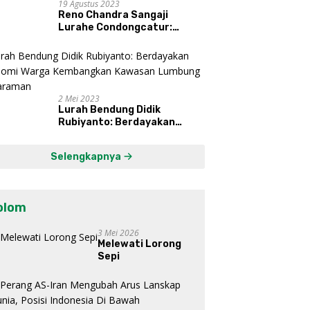
19 Agustus 2023
Reno Chandra Sangaji
Lurahe Condongcatur:
Bekerja Keras, Nikmati
Proses, Dengarkan Suara
Masyarakat, dan Syukuri
Hasil
2 Mei 2023
Lurah Bendung Didik
Rubiyanto: Berdayakan
Ekonomi Warga Kembangkan
Kawasan Lumbung
Selengkapnya
Mataraman
olom
3 Mei 2026
Melewati Lorong
Sepi