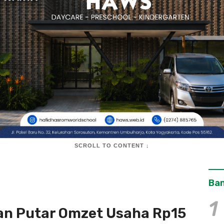
SCROLL TO CONTENT ↓
Ban
1
lan Putar Omzet Usaha Rp15