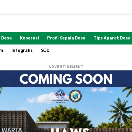
 Desa
Koperasi
Profil Kepala Desa
Tips Aparat Desa
om
Infografis
SJD
ADVERTISEMENT