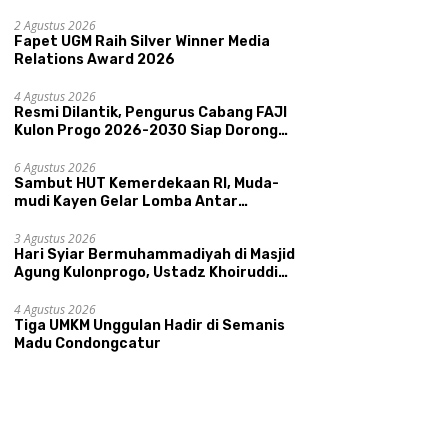
Memperkenalkan Potensi Budaya,
Pariwisata, dan Ekologi Klaten
2 Agustus 2026
Fapet UGM Raih Silver Winner Media
Relations Award 2026
4 Agustus 2026
Resmi Dilantik, Pengurus Cabang FAJI
Kulon Progo 2026-2030 Siap Dorong
Prestasi dan Sektor Sport Tourism
Sungai Progo
6 Agustus 2026
Sambut HUT Kemerdekaan RI, Muda-
mudi Kayen Gelar Lomba Antar
Kelompok Ronda
3 Agustus 2026
Hari Syiar Bermuhammadiyah di Masjid
Agung Kulonprogo, Ustadz Khoiruddin
Bashori: Faktor Utama Keluarga
Sakinah Adalah Agama
4 Agustus 2026
Tiga UMKM Unggulan Hadir di Semanis
Madu Condongcatur