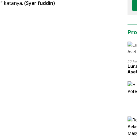
,” katanya.
(Syarifuddin)
Pro
22 Ja
Lur
Aset