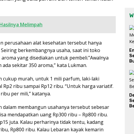
W
 Hasilnya Melimpah
 perusahaan alat kesehatan tersebut hanya
eiring berkembangnya usaha, saat ini toko
E
Se
aroma yang disediakan untuk pembeli.”Awalnya
Bu
h ada sekitar 350 aroma,” kata Lukman.
cukup murah, untuk 1 mili parfum, laki-laki
 Rp2 ribu sampai Rp12 ribu. “Untuk harga variatif.
ibu per mili,” katanya.
D
S
Be
an dalam membangun usahanya tersebut sebesar
 bisa mendapatkan uang Rp300 ribu – Rp800 ribu.
15 juta. Kalau perharinya tidak tentu, kadang
ribu, Rp800 ribu. Kalau Lebaran kayak kemarin