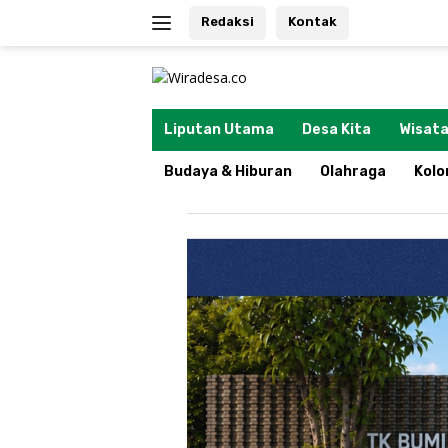
Langsung
Redaksi
Kontak
ke
konten
tutup
Liputan Utama
Desa Kita
Wisata
Budaya & Hiburan
Olahraga
Kol