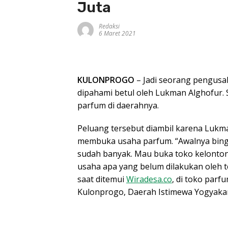
Juta
Redaksi
6 Maret 2021
KULONPROGO
– Jadi seorang pengusa
dipahami betul oleh Lukman Alghofur. 
parfum di daerahnya.
Peluang tersebut diambil karena Lukm
membuka usaha parfum. “Awalnya bing
sudah banyak. Mau buka toko kelontong
usaha apa yang belum dilakukan oleh 
saat ditemui
Wiradesa.co
, di toko parf
Kulonprogo, Daerah Istimewa Yogyakar