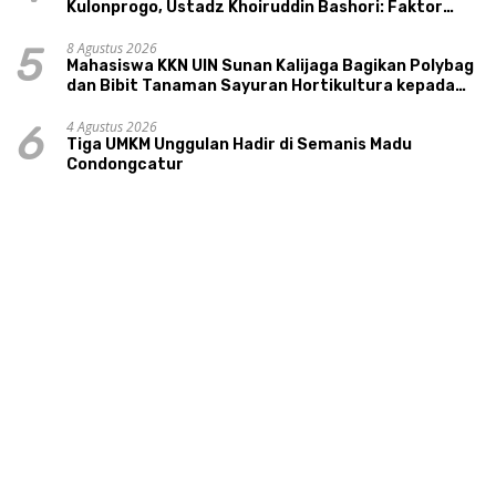
Kulonprogo, Ustadz Khoiruddin Bashori: Faktor
Utama Keluarga Sakinah Adalah Agama
8 Agustus 2026
5
Mahasiswa KKN UIN Sunan Kalijaga Bagikan Polybag
dan Bibit Tanaman Sayuran Hortikultura kepada
Warga Ngipikrejo 1
4 Agustus 2026
6
Tiga UMKM Unggulan Hadir di Semanis Madu
Condongcatur