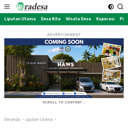
Langsung
ke
konten
Liputan Utama
Desa Kita
Wisata Desa
Koperasi
Prof
ADVERTISEMENT
SCROLL TO CONTENT ↓
Beranda
Liputan Utama