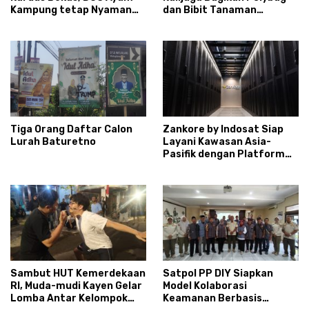
Kampung tetap Nyaman
dan Bibit Tanaman
dan Sehat
Sayuran Hortikultura
kepada Warga Ngipikrejo 1
Tiga Orang Daftar Calon
Zankore by Indosat Siap
Lurah Baturetno
Layani Kawasan Asia-
Pasifik dengan Platform
Infrastruktur AI
Terintegerasi
Sambut HUT Kemerdekaan
Satpol PP DIY Siapkan
RI, Muda-mudi Kayen Gelar
Model Kolaborasi
Lomba Antar Kelompok
Keamanan Berbasis