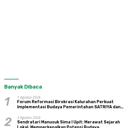
Banyak Dibaca
1 Agustus 2026
1
Forum Reformasi Birokrasi Kalurahan Perkuat
Implementasi Budaya Pemerintahan SATRIYA dan
Nilai Kepamongan DIY
3 Agustus 2026
2
Sendratari Manusuk Sima I Upit: Merawat Sejarah
Lokal, Memperkenalkan Potensi Budaya,