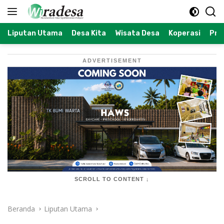
Langsung
ke
konten
Liputan Utama
Desa Kita
Wisata Desa
Koperasi
Prof
ADVERTISEMENT
SCROLL TO CONTENT ↓
Beranda
Liputan Utama