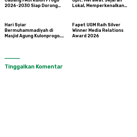
Cabang FAJI Kulon Progo
Upit: Merawat Sejarah
2026-2030 Siap Dorong
Lokal, Memperkenalkan
Prestasi dan Sektor Sport
Potensi Budaya,
Tourism Sungai Progo
Pariwisata, dan Ekologi
Klaten
Hari Syiar
Fapet UGM Raih Silver
Bermuhammadiyah di
Winner Media Relations
Masjid Agung Kulonprogo,
Award 2026
Ustadz Khoiruddin Bashori:
Faktor Utama Keluarga
Sakinah Adalah Agama
Tinggalkan Komentar