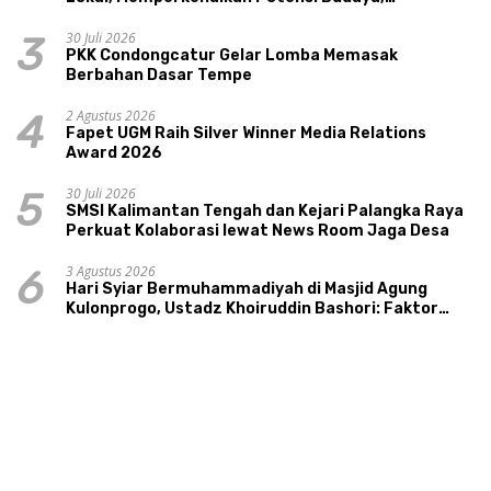
Pariwisata, dan Ekologi Klaten
30 Juli 2026
3
PKK Condongcatur Gelar Lomba Memasak
Berbahan Dasar Tempe
2 Agustus 2026
4
Fapet UGM Raih Silver Winner Media Relations
Award 2026
30 Juli 2026
5
SMSI Kalimantan Tengah dan Kejari Palangka Raya
Perkuat Kolaborasi lewat News Room Jaga Desa
3 Agustus 2026
6
Hari Syiar Bermuhammadiyah di Masjid Agung
Kulonprogo, Ustadz Khoiruddin Bashori: Faktor
Utama Keluarga Sakinah Adalah Agama