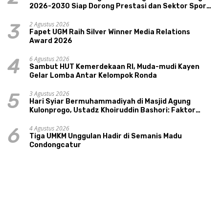
2026-2030 Siap Dorong Prestasi dan Sektor Sport
Tourism Sungai Progo
2 Agustus 2026
3
Fapet UGM Raih Silver Winner Media Relations
Award 2026
6 Agustus 2026
4
Sambut HUT Kemerdekaan RI, Muda-mudi Kayen
Gelar Lomba Antar Kelompok Ronda
3 Agustus 2026
5
Hari Syiar Bermuhammadiyah di Masjid Agung
Kulonprogo, Ustadz Khoiruddin Bashori: Faktor
Utama Keluarga Sakinah Adalah Agama
4 Agustus 2026
6
Tiga UMKM Unggulan Hadir di Semanis Madu
Condongcatur