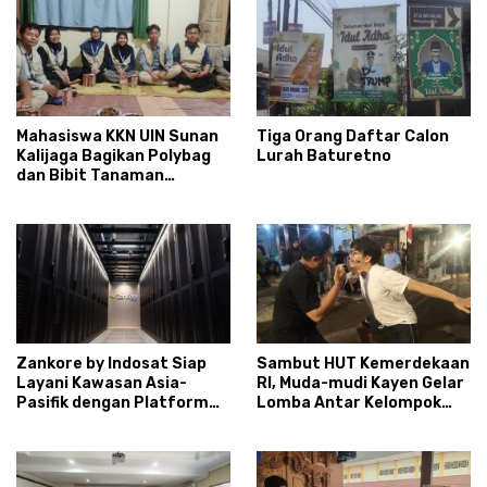
Mahasiswa KKN UIN Sunan
Tiga Orang Daftar Calon
Kalijaga Bagikan Polybag
Lurah Baturetno
dan Bibit Tanaman
Sayuran Hortikultura
kepada Warga Ngipikrejo 1
Zankore by Indosat Siap
Sambut HUT Kemerdekaan
Layani Kawasan Asia-
RI, Muda-mudi Kayen Gelar
Pasifik dengan Platform
Lomba Antar Kelompok
Infrastruktur AI
Ronda
Terintegerasi