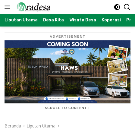
Langsung
ke
konten
Liputan Utama
Desa Kita
Wisata Desa
Koperasi
Prof
ADVERTISEMENT
SCROLL TO CONTENT ↓
Beranda
Liputan Utama