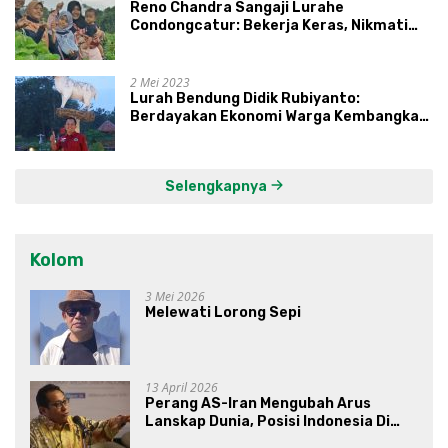
Reno Chandra Sangaji Lurahe
Condongcatur: Bekerja Keras, Nikmati
Proses, Dengarkan Suara Masyarakat,
dan Syukuri Hasil
2 Mei 2023
Lurah Bendung Didik Rubiyanto:
Berdayakan Ekonomi Warga Kembangkan
Kawasan Lumbung Mataraman
Selengkapnya
Kolom
3 Mei 2026
Melewati Lorong Sepi
13 April 2026
Perang AS-Iran Mengubah Arus
Lanskap Dunia, Posisi Indonesia Di
Bawah Kepemimpinan Prabowo-