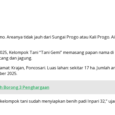
. Areanya tidak jauh dari Sungai Progo atau Kali Progo. Air
25, Kelompok Tani “Tani Gemi” memasang papan nama di la
cang dan jagung.
mat: Krajan, Poncosari. Luas lahan: sekitar 17 ha. Jumlah a
er 2025.
h Borong 3 Penghargaan
i kelompok tani sudah menyiapkan benih padi Inpari 32,” uj