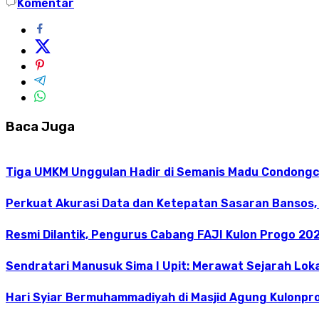
Komentar
Baca Juga
Tiga UMKM Unggulan Hadir di Semanis Madu Condong
Perkuat Akurasi Data dan Ketepatan Sasaran Bansos,
Resmi Dilantik, Pengurus Cabang FAJI Kulon Progo 20
Sendratari Manusuk Sima I Upit: Merawat Sejarah Loka
Hari Syiar Bermuhammadiyah di Masjid Agung Kulonpr