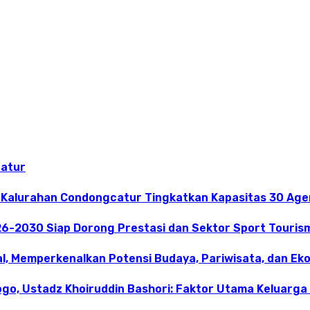
catur
 Kalurahan Condongcatur Tingkatkan Kapasitas 30 Agen
26-2030 Siap Dorong Prestasi dan Sektor Sport Touris
l, Memperkenalkan Potensi Budaya, Pariwisata, dan Eko
ogo, Ustadz Khoiruddin Bashori: Faktor Utama Keluarg