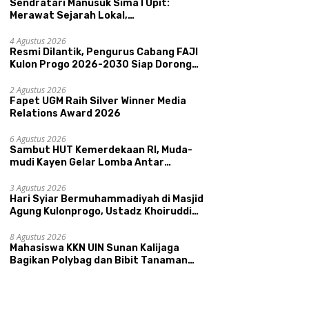
Sendratari Manusuk Sima I Upit:
Merawat Sejarah Lokal,
Memperkenalkan Potensi Budaya,
Pariwisata, dan Ekologi Klaten
4 Agustus 2026
Resmi Dilantik, Pengurus Cabang FAJI
Kulon Progo 2026-2030 Siap Dorong
Prestasi dan Sektor Sport Tourism
Sungai Progo
2 Agustus 2026
Fapet UGM Raih Silver Winner Media
Relations Award 2026
6 Agustus 2026
Sambut HUT Kemerdekaan RI, Muda-
mudi Kayen Gelar Lomba Antar
Kelompok Ronda
3 Agustus 2026
Hari Syiar Bermuhammadiyah di Masjid
Agung Kulonprogo, Ustadz Khoiruddin
Bashori: Faktor Utama Keluarga
Sakinah Adalah Agama
8 Agustus 2026
Mahasiswa KKN UIN Sunan Kalijaga
Bagikan Polybag dan Bibit Tanaman
Sayuran Hortikultura kepada Warga
Ngipikrejo 1