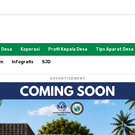
 Desa
Koperasi
Profil Kepala Desa
Tips Aparat Desa
om
Infografis
SJD
ADVERTISEMENT