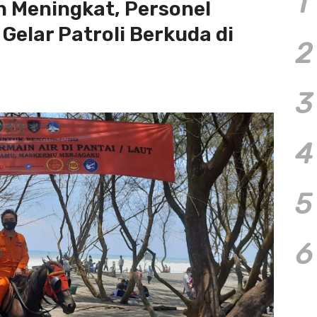
1
 Meningkat, Personel
Gelar Patroli Berkuda di
2
3
4
5
6