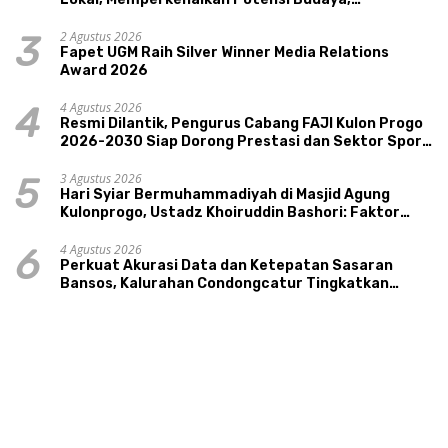
Pariwisata, dan Ekologi Klaten
2 Agustus 2026
3
Fapet UGM Raih Silver Winner Media Relations
Award 2026
4 Agustus 2026
4
Resmi Dilantik, Pengurus Cabang FAJI Kulon Progo
2026-2030 Siap Dorong Prestasi dan Sektor Sport
Tourism Sungai Progo
3 Agustus 2026
5
Hari Syiar Bermuhammadiyah di Masjid Agung
Kulonprogo, Ustadz Khoiruddin Bashori: Faktor
Utama Keluarga Sakinah Adalah Agama
4 Agustus 2026
6
Perkuat Akurasi Data dan Ketepatan Sasaran
Bansos, Kalurahan Condongcatur Tingkatkan
Kapasitas 30 Agen Perlinsos