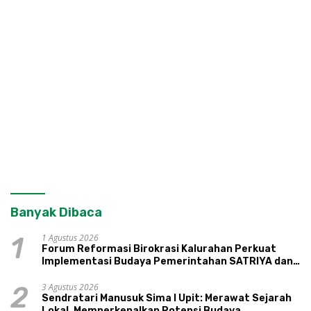
Banyak Dibaca
1 Agustus 2026
1
Forum Reformasi Birokrasi Kalurahan Perkuat
Implementasi Budaya Pemerintahan SATRIYA dan
Nilai Kepamongan DIY
3 Agustus 2026
2
Sendratari Manusuk Sima I Upit: Merawat Sejarah
Lokal, Memperkenalkan Potensi Budaya,