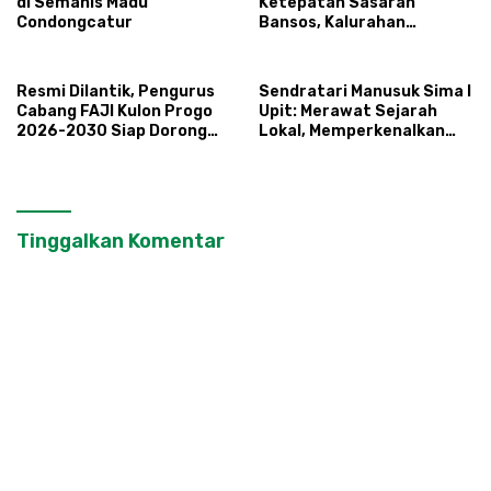
di Semanis Madu
Ketepatan Sasaran
Condongcatur
Bansos, Kalurahan
Condongcatur Tingkatkan
Kapasitas 30 Agen
Perlinsos
Resmi Dilantik, Pengurus
Sendratari Manusuk Sima I
Cabang FAJI Kulon Progo
Upit: Merawat Sejarah
2026-2030 Siap Dorong
Lokal, Memperkenalkan
Prestasi dan Sektor Sport
Potensi Budaya,
Tourism Sungai Progo
Pariwisata, dan Ekologi
Klaten
Tinggalkan Komentar