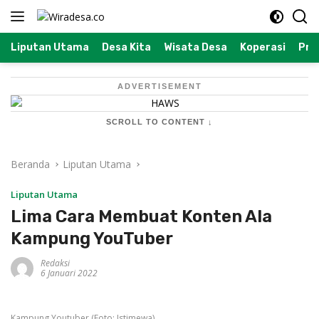
Langsung
ke
konten
Liputan Utama
Desa Kita
Wisata Desa
Koperasi
Prof
ADVERTISEMENT
SCROLL TO CONTENT ↓
Beranda
Liputan Utama
Liputan Utama
Lima Cara Membuat Konten Ala
Kampung YouTuber
Redaksi
6 Januari 2022
Kampung Youtuber (Foto: Istimewa)