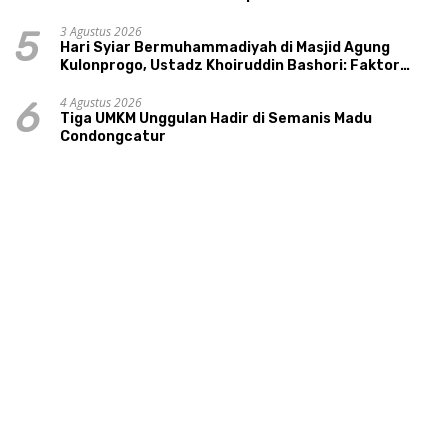
3 Agustus 2026
5
Hari Syiar Bermuhammadiyah di Masjid Agung
Kulonprogo, Ustadz Khoiruddin Bashori: Faktor
Utama Keluarga Sakinah Adalah Agama
4 Agustus 2026
6
Tiga UMKM Unggulan Hadir di Semanis Madu
Condongcatur