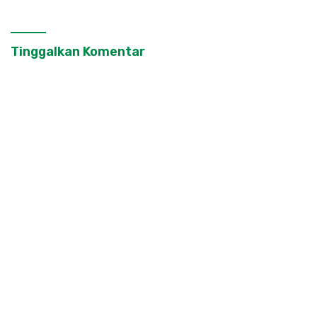
Kapasitas 30 Agen
Perlinsos
Tinggalkan Komentar