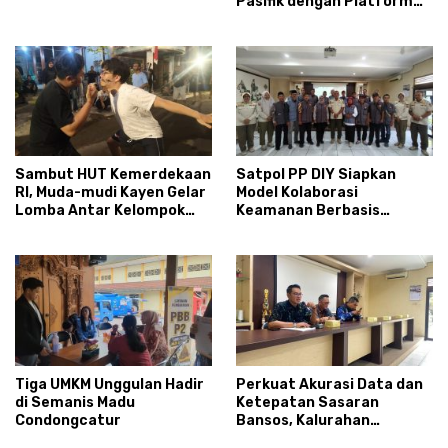
Pasifik dengan Platform
Infrastruktur AI
Terintegerasi
Sambut HUT Kemerdekaan
Satpol PP DIY Siapkan
RI, Muda-mudi Kayen Gelar
Model Kolaborasi
Lomba Antar Kelompok
Keamanan Berbasis
Ronda
Masyarakat
Tiga UMKM Unggulan Hadir
Perkuat Akurasi Data dan
di Semanis Madu
Ketepatan Sasaran
Condongcatur
Bansos, Kalurahan
Condongcatur Tingkatkan