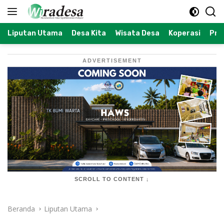
Langsung
ke
konten
Liputan Utama
Desa Kita
Wisata Desa
Koperasi
Prof
ADVERTISEMENT
SCROLL TO CONTENT ↓
Beranda
Liputan Utama