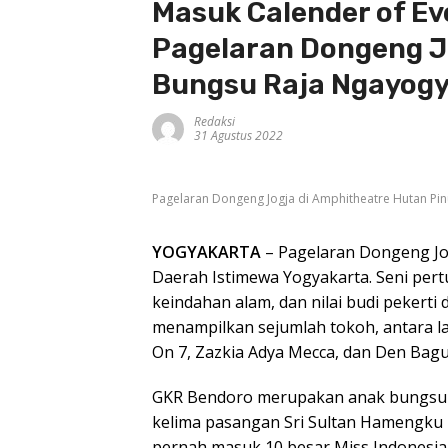
Masuk Calender of Ev
Pagelaran Dongeng J
Bungsu Raja Ngayogy
Redaksi
31 Agustus 2022
Pagelaran Dongeng Jogja di Amphitheatre Hutan Pin
YOGYAKARTA
– Pagelaran Dongeng Jogj
Daerah Istimewa Yogyakarta. Seni pert
keindahan alam, dan nilai budi pekerti
menampilkan sejumlah tokoh, antara la
On 7, Zazkia Adya Mecca, dan Den Bag
GKR Bendoro merupakan anak bungsu R
kelima pasangan Sri Sultan Hamengku 
pernah masuk 10 besar Miss Indonesia t