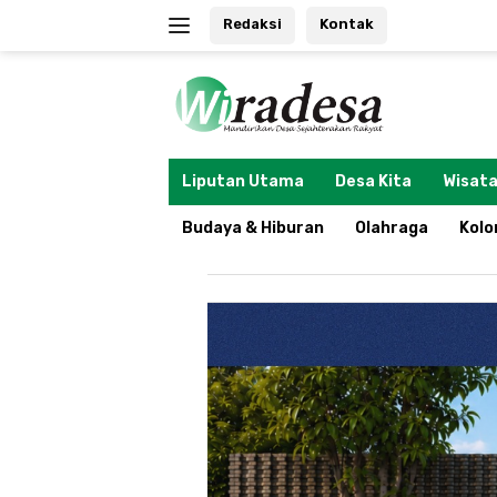
Langsung
Redaksi
Kontak
ke
konten
tutup
Liputan Utama
Desa Kita
Wisata
Budaya & Hiburan
Olahraga
Kol