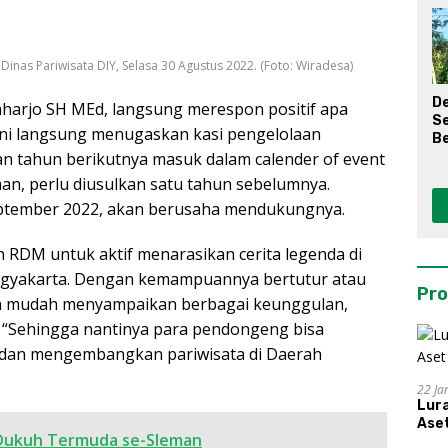
Dinas Pariwisata DIY, Selasa 30 Agustus 2022. (Foto: Wiradesa)
D
Raharjo SH MEd, langsung merespon positif apa
S
ini langsung menugaskan kasi pengelolaan
Be
an tahun berikutnya masuk dalam calender of event
an, perlu diusulkan satu tahun sebelumnya.
ptember 2022, akan berusaha mendukungnya.
 RDM untuk aktif menarasikan cerita legenda di
Yogyakarta. Dengan kemampuannya bertutur atau
Pro
an mudah menyampaikan berbagai keunggulan,
. “Sehingga nantinya para pendongeng bisa
 dan mengembangkan pariwisata di Daerah
22 Ja
Lur
Aset
n Dukuh Termuda se-Sleman