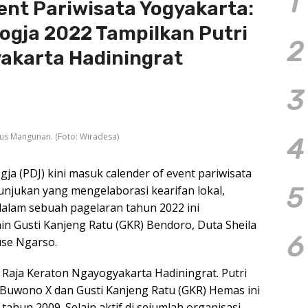
1
ent Pariwisata Yogyakarta:
ogja 2022 Tampilkan Putri
2
akarta Hadiningrat
3
us Mangunan. (Foto: Wiradesa)
4
a (PDJ) kini masuk calender of event pariwisata
5
unjukan yang mengelaborasi kearifan lokal,
 dalam sebuah pagelaran tahun 2022 ini
in Gusti Kanjeng Ratu (GKR) Bendoro, Duta Sheila
6
use Ngarso.
aja Keraton Ngayogyakarta Hadiningrat. Putri
Buwono X dan Gusti Kanjeng Ratu (GKR) Hemas ini
ahun 2009. Selain aktif di sejumlah organisasi,