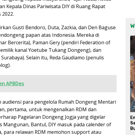
an Kepala Dinas Pariwisata DIY di Ruang Rapat
s 2022.
W
rkan Gusti Bendoro, Duta, Zazkia, dan Den Baguse
endongeng papan atas Indonesia. Mereka di
r Bercerita), Paman Gery (pendiri Federation of
 (pemilik kanal Yoetube Tukang Dongeng), dan
urabaya). Selain itu, Reda Gaudiamo (penulis
log).
men APBDes
 audiensi para pengelola Rumah Dongeng Mentari
juan, pertama, untuk mengenalkan RDM dan
berharap Pagelaran Dongeng Jogja yang digelar
E
Se
nus Mangunan, Bantul, DIY masuk pada calender of
Bu
iga, para relawan RDM memohon support atau