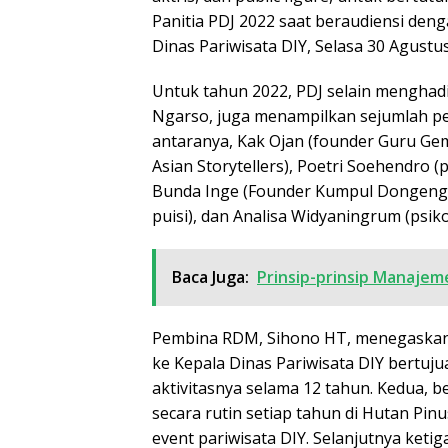
Panitia PDJ 2022 saat beraudiensi deng
Dinas Pariwisata DIY, Selasa 30 Agustu
Untuk tahun 2022, PDJ selain menghadi
Ngarso, juga menampilkan sejumlah p
antaranya, Kak Ojan (founder Guru Gema
Asian Storytellers), Poetri Soehendro
Bunda Inge (Founder Kumpul Dongeng S
puisi), dan Analisa Widyaningrum (psiko
Baca Juga:
Prinsip-prinsip Manaje
Pembina RDM, Sihono HT, menegaskan
ke Kepala Dinas Pariwisata DIY bertu
aktivitasnya selama 12 tahun. Kedua, 
secara rutin setiap tahun di Hutan Pi
event pariwisata DIY. Selanjutnya ket