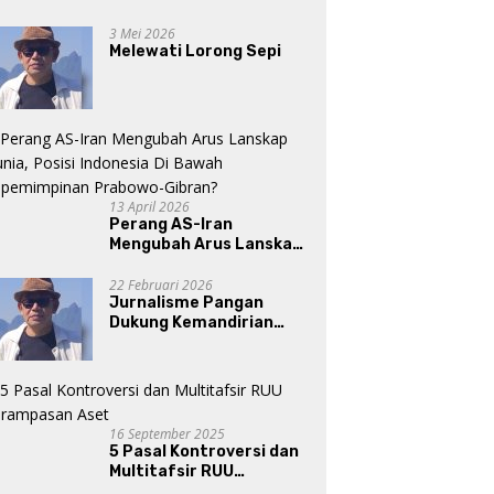
3 Mei 2026
Melewati Lorong Sepi
13 April 2026
Perang AS-Iran
Mengubah Arus Lanskap
Dunia, Posisi Indonesia Di
Bawah Kepemimpinan
22 Februari 2026
Jurnalisme Pangan
Prabowo-Gibran?
Dukung Kemandirian
Pangan di Indonesia
16 September 2025
5 Pasal Kontroversi dan
Multitafsir RUU
Perampasan Aset