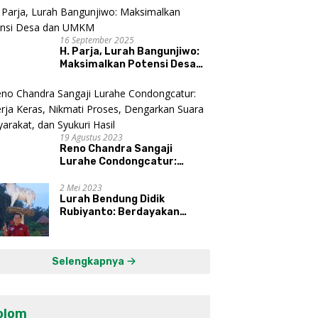
16 September 2025
H. Parja, Lurah Bangunjiwo:
Maksimalkan Potensi Desa
dan UMKM
19 Agustus 2023
Reno Chandra Sangaji
Lurahe Condongcatur:
Bekerja Keras, Nikmati
Proses, Dengarkan Suara
2 Mei 2023
Lurah Bendung Didik
Masyarakat, dan Syukuri
Rubiyanto: Berdayakan
Hasil
Ekonomi Warga Kembangkan
Kawasan Lumbung
Mataraman
Selengkapnya
olom