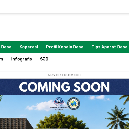
 Desa
Koperasi
Profil Kepala Desa
Tips Aparat Desa
om
Infografis
SJD
ADVERTISEMENT