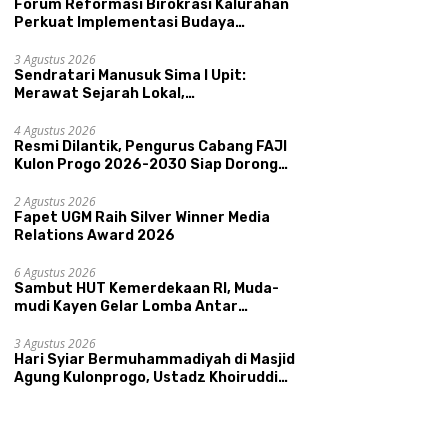
Forum Reformasi Birokrasi Kalurahan
Perkuat Implementasi Budaya
Pemerintahan SATRIYA dan Nilai
Kepamongan DIY
3 Agustus 2026
Sendratari Manusuk Sima I Upit:
Merawat Sejarah Lokal,
Memperkenalkan Potensi Budaya,
Pariwisata, dan Ekologi Klaten
4 Agustus 2026
Resmi Dilantik, Pengurus Cabang FAJI
Kulon Progo 2026-2030 Siap Dorong
Prestasi dan Sektor Sport Tourism
Sungai Progo
2 Agustus 2026
Fapet UGM Raih Silver Winner Media
Relations Award 2026
6 Agustus 2026
Sambut HUT Kemerdekaan RI, Muda-
mudi Kayen Gelar Lomba Antar
Kelompok Ronda
3 Agustus 2026
Hari Syiar Bermuhammadiyah di Masjid
Agung Kulonprogo, Ustadz Khoiruddin
Bashori: Faktor Utama Keluarga
Sakinah Adalah Agama