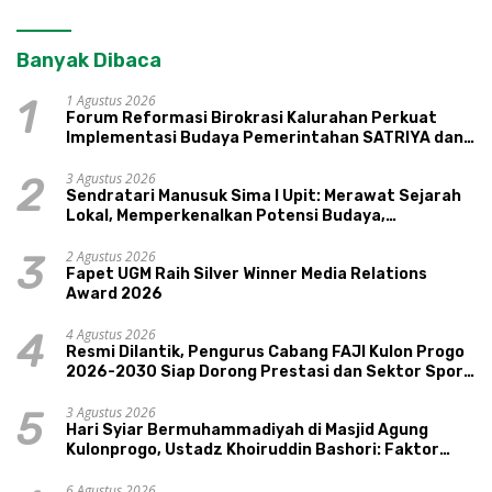
Banyak Dibaca
1 Agustus 2026
1
Forum Reformasi Birokrasi Kalurahan Perkuat
Implementasi Budaya Pemerintahan SATRIYA dan
Nilai Kepamongan DIY
3 Agustus 2026
2
Sendratari Manusuk Sima I Upit: Merawat Sejarah
Lokal, Memperkenalkan Potensi Budaya,
Pariwisata, dan Ekologi Klaten
2 Agustus 2026
3
Fapet UGM Raih Silver Winner Media Relations
Award 2026
4 Agustus 2026
4
Resmi Dilantik, Pengurus Cabang FAJI Kulon Progo
2026-2030 Siap Dorong Prestasi dan Sektor Sport
Tourism Sungai Progo
3 Agustus 2026
5
Hari Syiar Bermuhammadiyah di Masjid Agung
Kulonprogo, Ustadz Khoiruddin Bashori: Faktor
Utama Keluarga Sakinah Adalah Agama
6 Agustus 2026