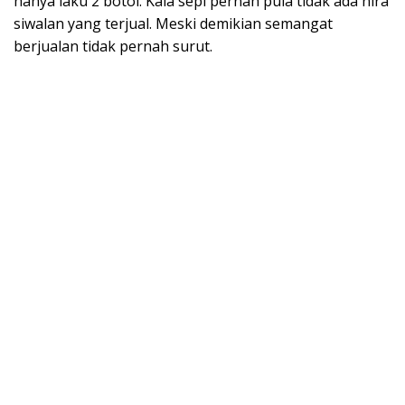
hanya laku 2 botol. Kala sepi pernah pula tidak ada nira
siwalan yang terjual. Meski demikian semangat
berjualan tidak pernah surut.